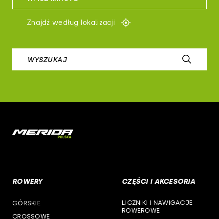
woj. kujawsko-pomorskie
controltech
Znajdź według lokalizacji
woj. lubelskie
prologo
woj. lubuskie
WYSZUKAJ
airborne
woj. łódzkie
b-skin
woj. małopolskie
deone
woj. mazowieckie
cst
woj. opolskie
woj. podkarpackie
ROWERY
CZĘŚCI I AKCESORIA
woj. podlaskie
LICZNIKI I NAWIGACJE
GÓRSKIE
woj. pomorskie
ROWEROWE
CROSSOWE