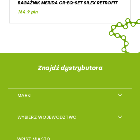
BAGAŻNIK MERIDA CR-EQ-SET SILEX RETROFIT
164.9 pln
Znajdź dystrybutora
MARKI
m_bike
WYBIERZ WOJEWÓDZTWO
maxxis
woj. dolnośląskie
sportful
WPISZ MIASTO