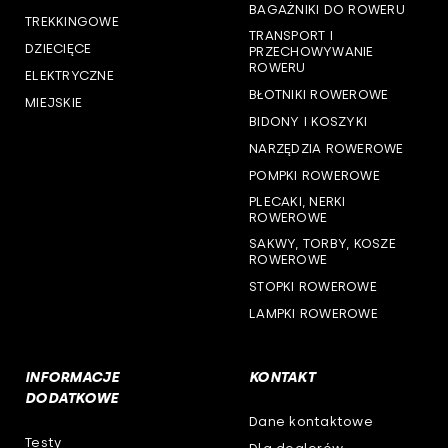
BAGAŻNIKI DO ROWERU
woj. śląskie
TREKKINGOWE
TRANSPORT I
DZIECIĘCE
PRZECHOWYWANIE
woj. świętokrzyskie
ROWERU
ELEKTRYCZNE
BŁOTNIKI ROWEROWE
MIEJSKIE
woj. warmińsko-mazurskie
BIDONY I KOSZYKI
NARZĘDZIA ROWEROWE
woj. wielkopolskie
POMPKI ROWEROWE
woj. zachodniopomorskie
PLECAKI, NERKI
ROWEROWE
SAKWY, TORBY, KOSZE
ROWEROWE
STOPKI ROWEROWE
LAMPKI ROWEROWE
INFORMACJE
KONTAKT
DODATKOWE
Dane kontaktowe
Testy