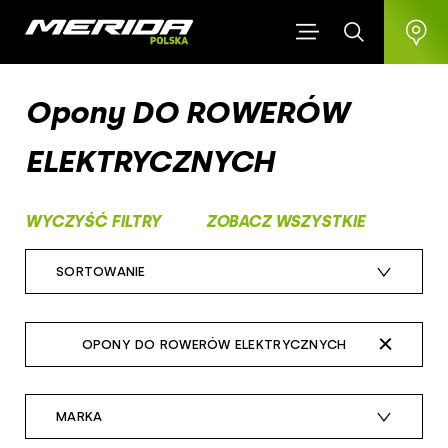
Opony DO ROWERÓW
ELEKTRYCZNYCH
WYCZYŚĆ FILTRY
ZOBACZ WSZYSTKIE
SORTOWANIE
czas dodania: najnowsze
OPONY DO ROWERÓW ELEKTRYCZNYCH
cena: najdroższe
wszystkie
cena: najtańsze
MARKA
opony