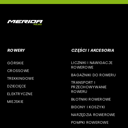
woj. małopolskie
deone
woj. mazowieckie
cst
woj. opolskie
woj. podkarpackie
ROWERY
CZĘŚCI I AKCESORIA
woj. podlaskie
LICZNIKI I NAWIGACJE
GÓRSKIE
woj. pomorskie
ROWEROWE
CROSSOWE
BAGAŻNIKI DO ROWERU
woj. śląskie
TREKKINGOWE
TRANSPORT I
DZIECIĘCE
PRZECHOWYWANIE
woj. świętokrzyskie
ROWERU
ELEKTRYCZNE
BŁOTNIKI ROWEROWE
MIEJSKIE
woj. warmińsko-mazurskie
BIDONY I KOSZYKI
NARZĘDZIA ROWEROWE
woj. wielkopolskie
POMPKI ROWEROWE