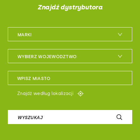
Znajdź dystrybutora
MARKI
m_bike
WYBIERZ WOJEWÓDZTWO
maxxis
woj. dolnośląskie
sportful
WPISZ MIASTO
woj. kujawsko-pomorskie
controltech
Znajdź według lokalizacji
woj. lubelskie
prologo
woj. lubuskie
WYSZUKAJ
airborne
woj. łódzkie
b-skin