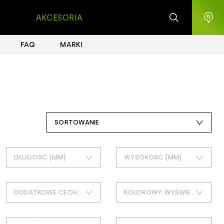
AKCESORIA
FAQ
MARKI
SORTOWANIE
czas dodania: najnowsze
DŁUGOŚĆ [MM]
WYSOKOŚĆ [MM]
cena: najdroższe
7
13
cena: najtańsze
DODATKOWE CECHY FUNKCJE
KOLOROWY WYŚWIETLACZ
18
19
popularność: największa
nie
30
21