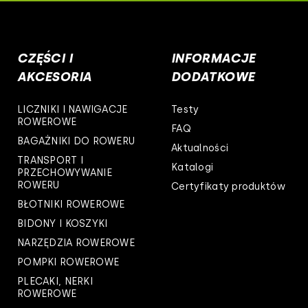
wsko-pomorskie
skie
CZĘŚCI I
INFORMACJE
kie
AKCESORIA
DODATKOWE
ie
LICZNIKI I NAWIGACJE
Testy
ROWEROWE
FAQ
polskie
BAGAŻNIKI DO ROWERU
Aktualności
TRANSPORT I
owieckie
Katalogi
PRZECHOWYWANIE
ROWERU
Certyfikaty produktów
kie
BŁOTNIKI ROWEROWE
arpackie
BIDONY I KOSZYKI
NARZĘDZIA ROWEROWE
askie
POMPKI ROWEROWE
PLECAKI, NERKI
rskie
ROWEROWE