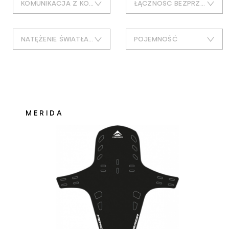
KOMUNIKACJA Z KOMPUTEREM
ŁĄCZNOŚĆ BEZPRZEWODOWA
nawigacje rowerowe
tak
ant+
czujniki i akcesoria
NATĘŻENIE ŚWIATŁA [LUX]
POJEMNOŚĆ
usb-
bluetooth
bagażniki do roweru
1
16kg
tak
bagażniki
1,3
260 cm3
transport i przechowywanie roweru
1.85
4kg
MERIDA
bagażniki samochodowe na dach
2
500 ml
akcesoria do bagażników samochodowych
2,5/1
5kg
błotniki rowerowe
25
620 ml
błotniki
33,6
dwa rowery
bidony i koszyki
4
jeden rower
koszyki na bidon
33.6
maksymalne obciążenie 45 kg