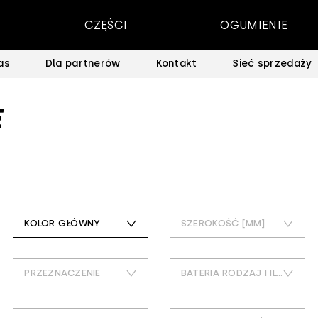
CZĘŚCI
OGUMIENIE
as
Dla partnerów
Kontakt
Sieć sprzedaży
E
KOLOR GŁÓWNY
SZEROKOŚĆ [MM]
czarny
4
PRZEZNACZENIE
BATERIA RODZAJ I ILOŚĆ
30
all_mountain,city_trekking,e_bike,explore,mtb,szosa,touring_comm
1 bateria aaa (w komplecie)
40