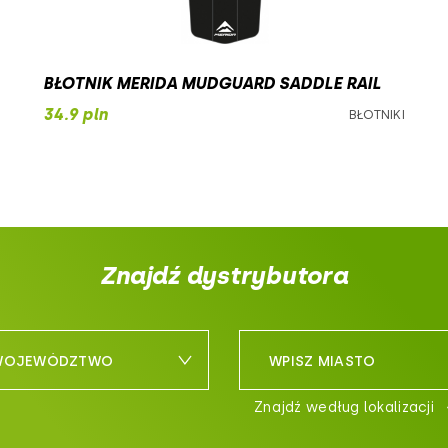
BŁOTNIK MERIDA MUDGUARD SADDLE RAIL
34.9 pln
BŁOTNIKI
Znajdź dystrybutora
 WOJEWÓDZTWO
WPISZ MIASTO
Znajdź według lokalizacji
śląskie