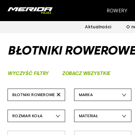
ROWERY
Aktualności
O n
BŁOTNIKI ROWEROW
WYCZYŚĆ FILTRY
ZOBACZ WSZYSTKIE
BŁOTNIKI ROWEROWE
MARKA
wszystkie
merida
ROZMIAR KOŁA
MATERIAŁ
liczniki i nawigacje rowerowe
28
tworzywo sztuczne
liczniki rowerowe