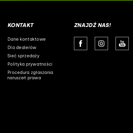
listwa cob led
750
listwa led
44109
KONTAKT
ZNAJDŹ NAS!
44140
Dane kontaktowe
7,5
Dla dealerów
Sieć sprzedaży
max. 73 lumeny
Polityka prywatności
Procedura zgłaszania
naruszeń prawa