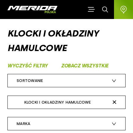
KLOCKI I OKŁADZINY
HAMULCOWE
WYCZYŚĆ FILTRY
ZOBACZ WSZYSTKIE
SORTOWANIE
czas dodania: najnowsze
KLOCKI I OKŁADZINY HAMULCOWE
cena: najdroższe
wszystkie
cena: najtańsze
MARKA
napęd rowerowy