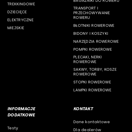
BAGAŻNIKI DO ROWERU
woj. śląskie
TREKKINGOWE
TRANSPORT I
DZIECIĘCE
PRZECHOWYWANIE
woj. świętokrzyskie
ROWERU
ELEKTRYCZNE
BŁOTNIKI ROWEROWE
MIEJSKIE
woj. warmińsko-mazurskie
BIDONY I KOSZYKI
NARZĘDZIA ROWEROWE
woj. wielkopolskie
POMPKI ROWEROWE
woj. zachodniopomorskie
PLECAKI, NERKI
ROWEROWE
SAKWY, TORBY, KOSZE
ROWEROWE
STOPKI ROWEROWE
LAMPKI ROWEROWE
INFORMACJE
KONTAKT
DODATKOWE
Dane kontaktowe
Testy
Dla dealerów