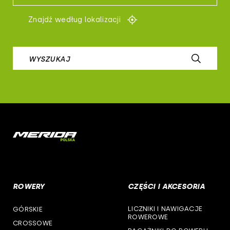
woj. kujawsko-pomorskie
controltech
Znajdź według lokalizacji
woj. lubelskie
prologo
woj. lubuskie
WYSZUKAJ
airborne
woj. łódzkie
b-skin
woj. małopolskie
deone
woj. mazowieckie
cst
woj. opolskie
woj. podkarpackie
ROWERY
CZĘŚCI I AKCESORIA
woj. podlaskie
LICZNIKI I NAWIGACJE
GÓRSKIE
woj. pomorskie
ROWEROWE
CROSSOWE