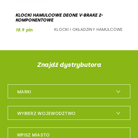
KLOCKI HAMULCOWE DEONE V-BRAKE 2-
KOMPONENTOWE
KLOCKI I OKŁADZINY HAMULCOWE
18.9 pln
Znajdź dystrybutora
MARKI
m_bike
WYBIERZ WOJEWÓDZTWO
maxxis
woj. dolnośląskie
sportful
WPISZ MIASTO