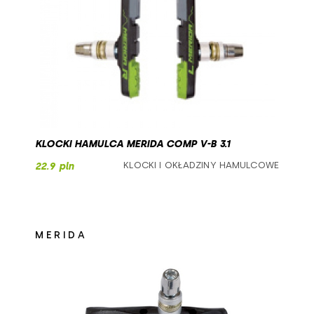
740
750
760
780
KLOCKI HAMULCA MERIDA COMP V-B 3.1
800
KLOCKI I OKŁADZINY HAMULCOWE
22.9 pln
MERIDA