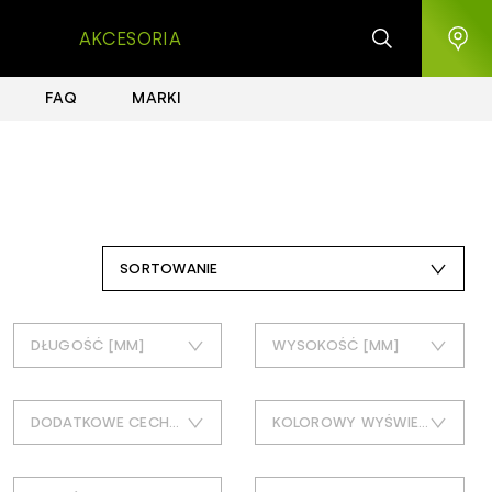
AKCESORIA
FAQ
MARKI
SORTOWANIE
czas dodania: najnowsze
DŁUGOŚĆ [MM]
WYSOKOŚĆ [MM]
cena: najdroższe
7
13
cena: najtańsze
DODATKOWE CECHY FUNKCJE
KOLOROWY WYŚWIETLACZ
18
19
popularność: największa
nie
30
21