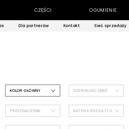
CZĘŚCI
OGUMIENIE
as
Dla partnerów
Kontakt
Sieć sprzedaży
KOLOR GŁÓWNY
SZEROKOŚĆ [MM]
czarny
4
PRZEZNACZENIE
BATERIA RODZAJ I ILOŚĆ
30
all_mountain,city_trekking,e_bike,explore,mtb,szosa,touring_comm
1 bateria aaa (w komplecie)
40