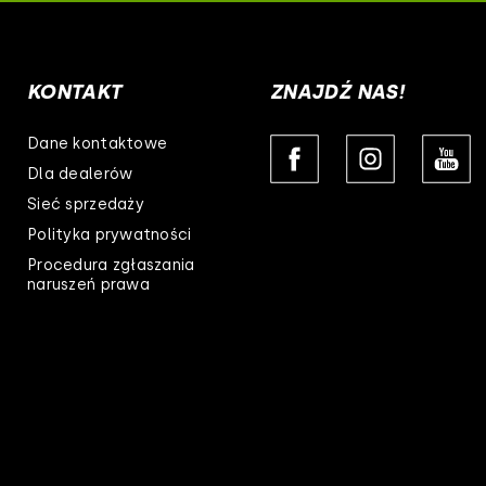
listwa cob led
750
listwa led
44109
KONTAKT
ZNAJDŹ NAS!
44140
Dane kontaktowe
7,5
Dla dealerów
Sieć sprzedaży
max. 73 lumeny
Polityka prywatności
Procedura zgłaszania
naruszeń prawa