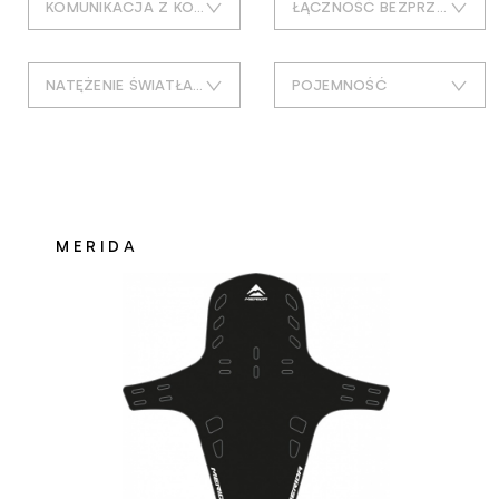
KOMUNIKACJA Z KOMPUTEREM
ŁĄCZNOŚĆ BEZPRZEWODOWA
nawigacje rowerowe
tak
ant+
czujniki i akcesoria
NATĘŻENIE ŚWIATŁA [LUX]
POJEMNOŚĆ
usb-
bluetooth
bagażniki do roweru
1
16kg
tak
bagażniki
1,3
260 cm3
transport i przechowywanie roweru
1.85
4kg
MERIDA
bagażniki samochodowe na dach
2
500 ml
akcesoria do bagażników samochodowych
2,5/1
5kg
błotniki rowerowe
25
620 ml
błotniki
33,6
dwa rowery
bidony i koszyki
4
jeden rower
koszyki na bidon
33.6
maksymalne obciążenie 45 kg