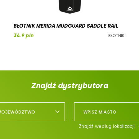
BŁOTNIK MERIDA MUDGUARD SADDLE RAIL
34.9 pln
BŁOTNIKI
Znajdź dystrybutora
 WOJEWÓDZTWO
WPISZ MIASTO
Znajdź według lokalizacji
śląskie