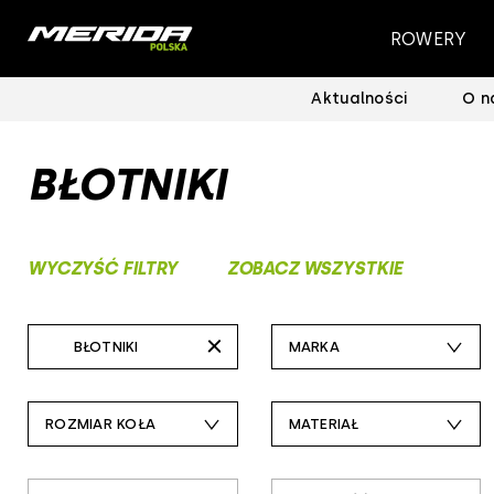
ROWERY
Aktualności
O n
BŁOTNIKI
WYCZYŚĆ FILTRY
ZOBACZ WSZYSTKIE
BŁOTNIKI
MARKA
wszystkie
merida
ROZMIAR KOŁA
MATERIAŁ
liczniki i nawigacje rowerowe
28
tworzywo sztuczne
liczniki rowerowe