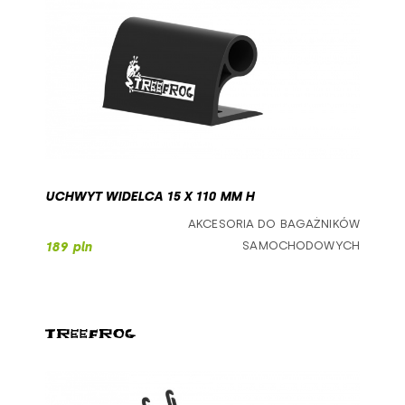
listwa led
180
41.8
200
45
1000
50
1600
300
18,3
UCHWYT WIDELCA 15 X 110 MM H
350
AKCESORIA DO BAGAŻNIKÓW
300
450
SAMOCHODOWYCH
189 pln
500
44142
750
8,1
44109
44140