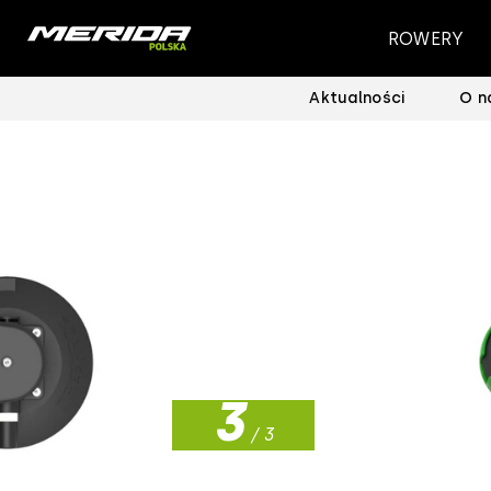
ROWERY
Aktualności
O n
1
2
3
/ 3