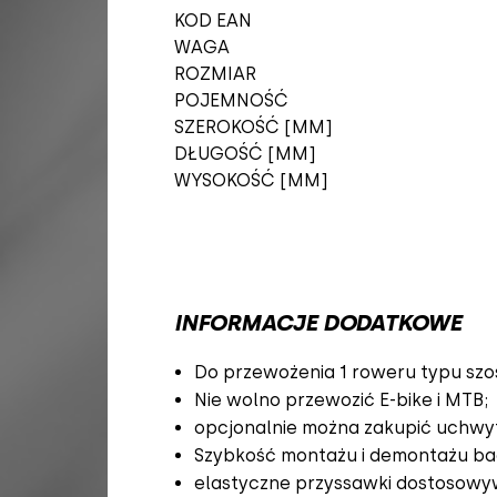
KOD EAN
WAGA
ROZMIAR
POJEMNOŚĆ
SZEROKOŚĆ [MM]
DŁUGOŚĆ [MM]
WYSOKOŚĆ [MM]
INFORMACJE DODATKOWE
Do przewożenia 1 roweru typu szos
Nie wolno przewozić E-bike i MTB;
opcjonalnie można zakupić uchwyty 
Szybkość montażu i demontażu bag
elastyczne przyssawki dostosowyw