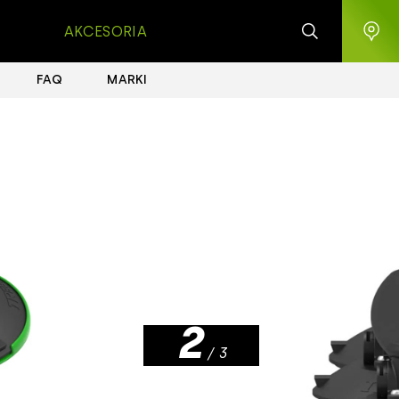
AKCESORIA
FAQ
MARKI
1
2
/ 3
3