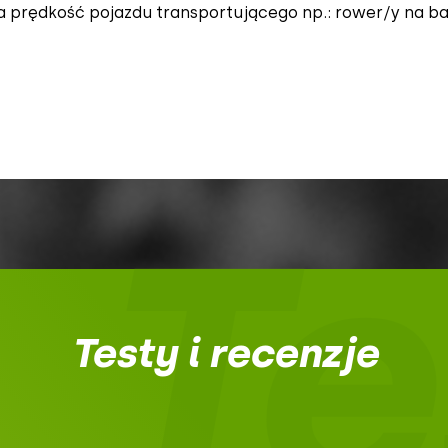
a prędkość pojazdu transportującego np.: rower/y na b
Te
Testy i recenzje