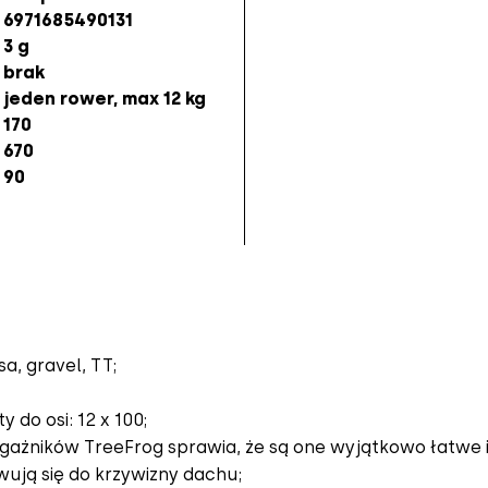
6971685490131
3 g
brak
jeden rower, max 12 kg
170
670
90
a, gravel, TT;
do osi: 12 x 100;
ażników TreeFrog sprawia, że są one wyjątkowo łatwe i
ują się do krzywizny dachu;