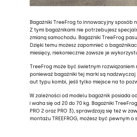
Bagażniki TreeFrog to innowacyjny sposób 
Z tymi bagażnikami nie potrzebujesz specj
zmianą samochodu. Bagażniki TreeFrog pasują
Dzięki temu możesz zapomnieć o bagażnikach
miesięcy, niekoniecznie zawsze je wykorzyst
TreeFrog może być świetnym rozwiązaniem ni
ponieważ bagażniki tej marki są nadzwyczaj
aut typu kombi, jeśli tylko miejsce na to p
W zależności od modelu bagażnik posiada od
i waha się od 20 do 70 kg. Bagażniki TreeF
PRO 2 oraz PRO 3), sprawdzają się też w zaw
montażu TREEFROG, możesz być pewnym o swó