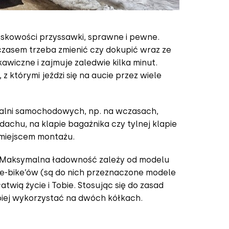
jskowości przyssawki, sprawne i pewne.
zasem trzeba zmienić czy dokupić wraz ze
awiczne i zajmuje zaledwie kilka minut.
którymi jeździ się na aucie przez wiele
czalni samochodowych, np. na wczasach,
chu, na klapie bagażnika czy tylnej klapie
m miejscem montażu.
kg. Maksymalna ładowność zależy od modelu
 e-bike’ów (są do nich przeznaczone modele
wią życie i Tobie. Stosując się do zasad
iej wykorzystać na dwóch kółkach.