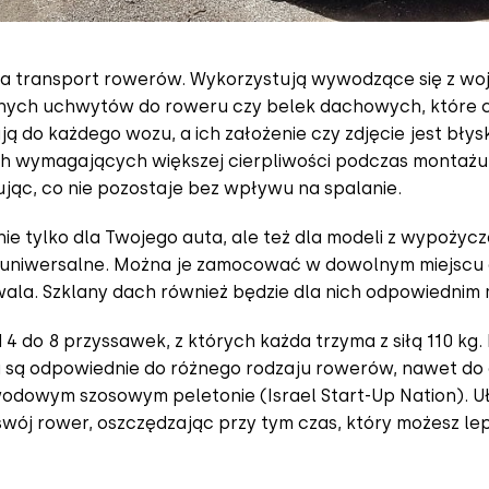
na transport rowerów. Wykorzystują wywodzące się z wo
alnych uchwytów do roweru czy belek dachowych, które c
 do każdego wozu, a ich założenie czy zdjęcie jest błysk
 wymagających większej cierpliwości podczas montażu, z 
ując, co nie pozostaje bez wpływu na spalanie.
e tylko dla Twojego auta, ale też dla modeli z wypoży
 uniwersalne. Można je zamocować w dowolnym miejscu da
ozwala. Szklany dach również będzie dla nich odpowiedni
 4 do 8 przyssawek, z których każda trzyma z siłą 110 
rog są odpowiednie do różnego rodzaju rowerów, nawet do
odowym szosowym peletonie (Israel Start-Up Nation). Ułat
j rower, oszczędzając przy tym czas, który możesz lep