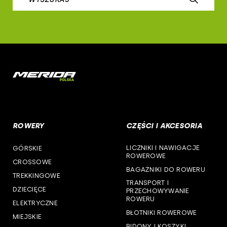
airborne
woj. łódzkie
b-skin
woj. małopolskie
deone
woj. mazowieckie
cst
woj. opolskie
woj. podkarpackie
ROWERY
CZĘŚCI I AKCESORIA
woj. podlaskie
LICZNIKI I NAWIGACJE
GÓRSKIE
woj. pomorskie
ROWEROWE
CROSSOWE
BAGAŻNIKI DO ROWERU
woj. śląskie
TREKKINGOWE
TRANSPORT I
DZIECIĘCE
PRZECHOWYWANIE
woj. świętokrzyskie
ROWERU
ELEKTRYCZNE
BŁOTNIKI ROWEROWE
MIEJSKIE
woj. warmińsko-mazurskie
BIDONY I KOSZYKI