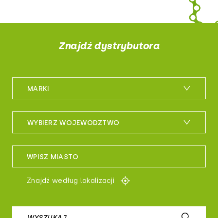
Znajdź dystrybutora
MARKI
m_bike
WYBIERZ WOJEWÓDZTWO
maxxis
woj. dolnośląskie
sportful
WPISZ MIASTO
woj. kujawsko-pomorskie
controltech
Znajdź według lokalizacji
woj. lubelskie
prologo
woj. lubuskie
WYSZUKAJ