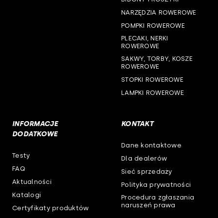
NARZĘDZIA ROWEROWE
woj. wielkopolskie
POMPKI ROWEROWE
woj. zachodniopomorskie
PLECAKI, NERKI
ROWEROWE
SAKWY, TORBY, KOSZE
ROWEROWE
STOPKI ROWEROWE
LAMPKI ROWEROWE
INFORMACJE
KONTAKT
DODATKOWE
Dane kontaktowe
Testy
Dla dealerów
FAQ
Sieć sprzedaży
Aktualności
Polityka prywatności
Katalogi
Procedura zgłaszania
naruszeń prawa
Certyfikaty produktów