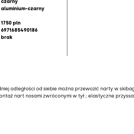
czarny
aluminium-czarny
1750 pln
6971685490186
brak
ej odległości od siebie można przewozić narty w skibag
Montaż nart nosami zwróconymi w tył.; elastyczne przyss