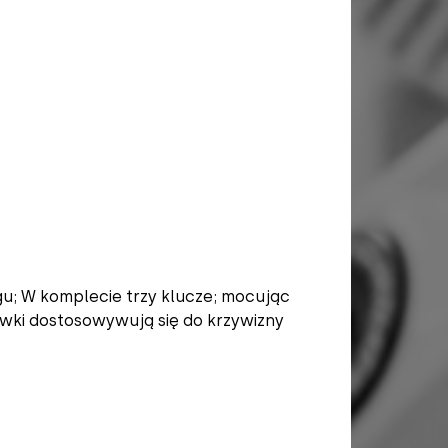
u; W komplecie trzy klucze; mocując
awki dostosowywują się do krzywizny