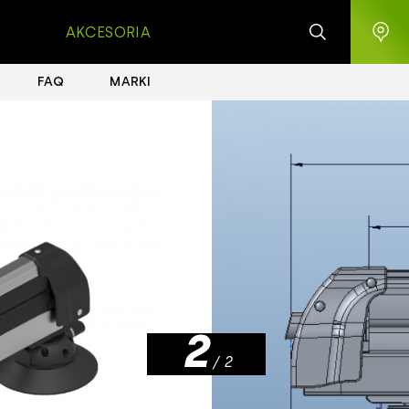
AKCESORIA
FAQ
MARKI
1
2
/ 2