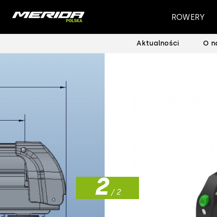
ROWERY
Aktualności
O n
1
2
/ 2