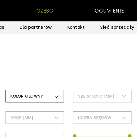
CZĘŚCI
OGUMIENIE
as
Dla partnerów
Kontakt
Sieć sprzedaży
KOLOR GŁÓWNY
SZEROKOŚĆ [MM]
czarny
30
DROP [MM]
LICZBA RZĘDÓW
60
115
1
68