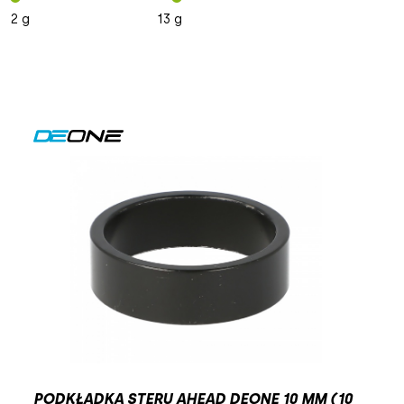
cantilever
risebar
2 g
13 g
72
v-brake
riser
100
riserbar
101
110
111
113
114
118
122
127
130
PODKŁADKA STERU AHEAD DEONE 10 MM (10