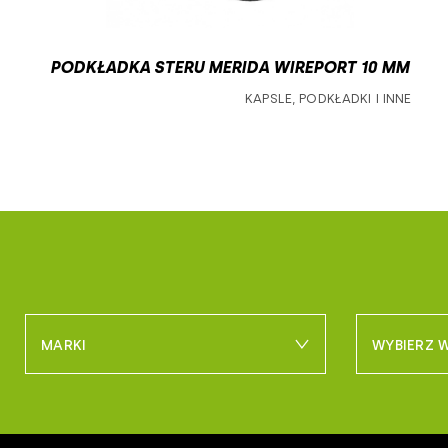
siodełka rowerowe
siodełka
PODKŁADKA STERU MERIDA WIREPORT 10 MM
koła i komponenty
KAPSLE, PODKŁADKI I INNE
piasty
szprychy i nyple
ramy rowerowe
akcesoria do ram rowerowych
MARKI
WYBIERZ
m_bike
woj. dolno
maxxis
woj. kuja