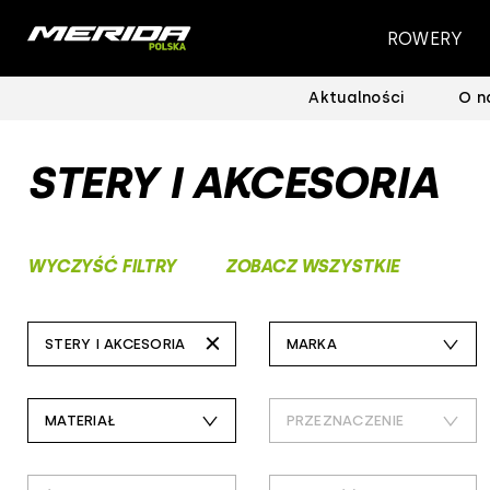
ROWERY
Aktualności
O n
STERY I AKCESORIA
WYCZYŚĆ FILTRY
ZOBACZ WSZYSTKIE
STERY I AKCESORIA
MARKA
wszystkie
controltech
MATERIAŁ
PRZEZNACZENIE
napęd rowerowy
deone
aluminium
city
wkłady suportu
merida