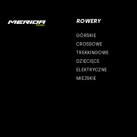
sportful
woj. lubel
ROWERY
controltech
woj. lubus
GÓRSKIE
prologo
woj. łódzk
CROSSOWE
TREKKINGOWE
airborne
woj. mało
DZIECIĘCE
b-skin
woj. maz
ELEKTRYCZNE
MIEJSKIE
deone
woj. opols
cst
woj. podk
woj. podl
woj. pomo
woj. śląsk