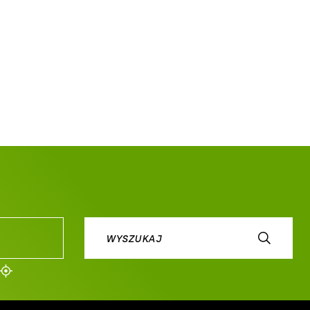
400
2000
2100
WYSZUKAJ