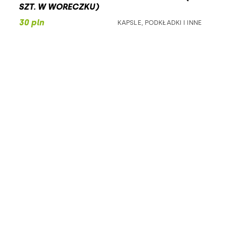
SZT. W WORECZKU)
140
30 pln
KAPSLE, PODKŁADKI I INNE
213
240
250
254
255
265
275
278
280
350