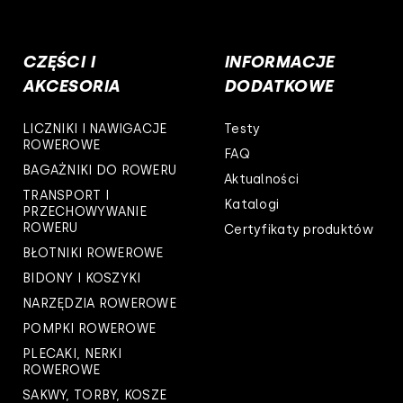
skie
CZĘŚCI I
INFORMACJE
kie
AKCESORIA
DODATKOWE
ie
LICZNIKI I NAWIGACJE
Testy
ROWEROWE
FAQ
polskie
BAGAŻNIKI DO ROWERU
Aktualności
TRANSPORT I
owieckie
Katalogi
PRZECHOWYWANIE
ROWERU
Certyfikaty produktów
kie
BŁOTNIKI ROWEROWE
arpackie
BIDONY I KOSZYKI
NARZĘDZIA ROWEROWE
askie
POMPKI ROWEROWE
PLECAKI, NERKI
rskie
ROWEROWE
SAKWY, TORBY, KOSZE
ie