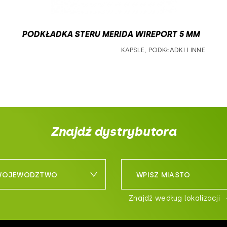
500
720
PODKŁADKA STERU MERIDA WIREPORT 5 MM
740
KAPSLE, PODKŁADKI I INNE
750
760
780
800
Znajdź dystrybutora
 WOJEWÓDZTWO
WPISZ MIASTO
Znajdź według lokalizacji
śląskie
wsko-pomorskie