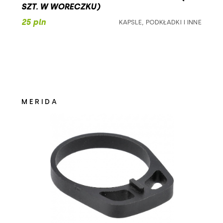
SZT. W WORECZKU)
141
25 pln
KAPSLE, PODKŁADKI I INNE
143
145
147
150
MERIDA
153
155
163
360
400
480