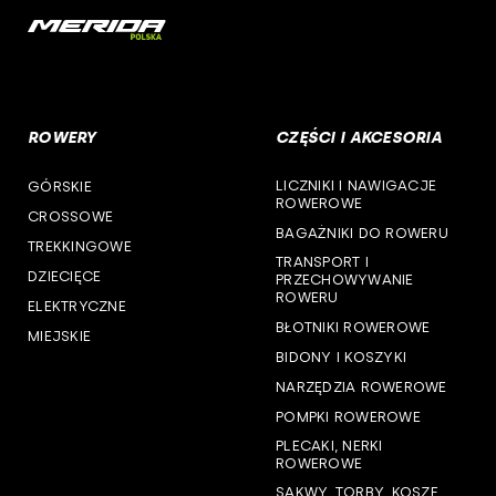
cst
woj. opolskie
woj. podkarpackie
ROWERY
CZĘŚCI I AKCESORIA
woj. podlaskie
LICZNIKI I NAWIGACJE
GÓRSKIE
woj. pomorskie
ROWEROWE
CROSSOWE
BAGAŻNIKI DO ROWERU
woj. śląskie
TREKKINGOWE
TRANSPORT I
DZIECIĘCE
PRZECHOWYWANIE
woj. świętokrzyskie
ROWERU
ELEKTRYCZNE
BŁOTNIKI ROWEROWE
MIEJSKIE
woj. warmińsko-mazurskie
BIDONY I KOSZYKI
NARZĘDZIA ROWEROWE
woj. wielkopolskie
POMPKI ROWEROWE
woj. zachodniopomorskie
PLECAKI, NERKI
ROWEROWE
SAKWY, TORBY, KOSZE