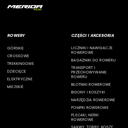
cst
woj. opolskie
woj. podkarpackie
ROWERY
CZĘŚCI I AKCESORIA
woj. podlaskie
LICZNIKI I NAWIGACJE
GÓRSKIE
woj. pomorskie
ROWEROWE
CROSSOWE
BAGAŻNIKI DO ROWERU
woj. śląskie
TREKKINGOWE
TRANSPORT I
DZIECIĘCE
PRZECHOWYWANIE
woj. świętokrzyskie
ROWERU
ELEKTRYCZNE
BŁOTNIKI ROWEROWE
MIEJSKIE
woj. warmińsko-mazurskie
BIDONY I KOSZYKI
NARZĘDZIA ROWEROWE
woj. wielkopolskie
POMPKI ROWEROWE
woj. zachodniopomorskie
PLECAKI, NERKI
ROWEROWE
SAKWY, TORBY, KOSZE