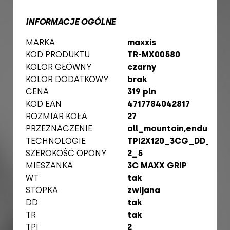
INFORMACJE OGÓLNE
MARKA
maxxis
KOD PRODUKTU
TR-MX00580
KOLOR GŁÓWNY
czarny
KOLOR DODATKOWY
brak
CENA
319 pln
KOD EAN
4717784042817
ROZMIAR KOŁA
27
PRZEZNACZENIE
all_mountain,enduro,m
TECHNOLOGIE
TPI2X120_3CG_DD_TR_
SZEROKOŚĆ OPONY
2_5
MIESZANKA
3C MAXX GRIP
WT
tak
STOPKA
zwijana
DD
tak
TR
tak
TPI
2