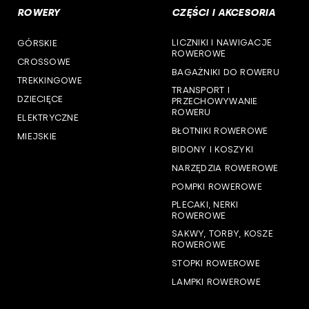
ROWERY
CZĘŚCI I AKCESORIA
woj. podlaskie
LICZNIKI I NAWIGACJE
GÓRSKIE
woj. pomorskie
ROWEROWE
CROSSOWE
BAGAŻNIKI DO ROWERU
woj. śląskie
TREKKINGOWE
TRANSPORT I
DZIECIĘCE
PRZECHOWYWANIE
woj. świętokrzyskie
ROWERU
ELEKTRYCZNE
BŁOTNIKI ROWEROWE
MIEJSKIE
woj. warmińsko-mazurskie
BIDONY I KOSZYKI
NARZĘDZIA ROWEROWE
woj. wielkopolskie
POMPKI ROWEROWE
woj. zachodniopomorskie
PLECAKI, NERKI
ROWEROWE
SAKWY, TORBY, KOSZE
ROWEROWE
STOPKI ROWEROWE
LAMPKI ROWEROWE