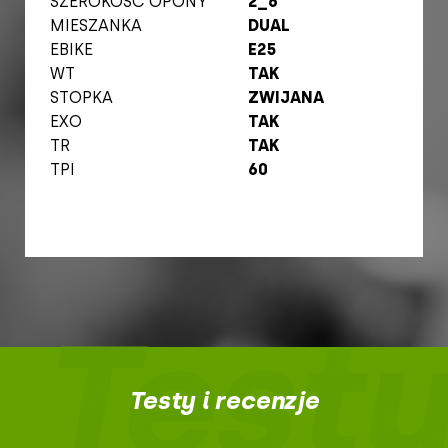
SZEROKOŚĆ OPONY
2_6
MIESZANKA
DUAL
EBIKE
E25
WT
TAK
STOPKA
ZWIJANA
EXO
TAK
TR
TAK
TPI
60
Testy
Testy i recenzje