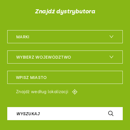
Znajdź dystrybutora
MARKI
m_bike
WYBIERZ WOJEWÓDZTWO
maxxis
woj. dolnośląskie
sportful
WPISZ MIASTO
woj. kujawsko-pomorskie
controltech
Znajdź według lokalizacji
woj. lubelskie
prologo
woj. lubuskie
WYSZUKAJ
airborne
woj. łódzkie
b-skin