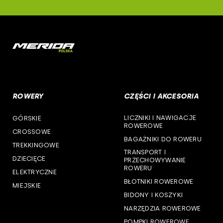
woj. małopolskie
deone
woj. mazowieckie
cst
woj. opolskie
woj. podkarpackie
ROWERY
CZĘŚCI I AKCESORIA
woj. podlaskie
LICZNIKI I NAWIGACJE
GÓRSKIE
woj. pomorskie
ROWEROWE
CROSSOWE
BAGAŻNIKI DO ROWERU
woj. śląskie
TREKKINGOWE
TRANSPORT I
DZIECIĘCE
PRZECHOWYWANIE
woj. świętokrzyskie
ROWERU
ELEKTRYCZNE
BŁOTNIKI ROWEROWE
MIEJSKIE
woj. warmińsko-mazurskie
BIDONY I KOSZYKI
NARZĘDZIA ROWEROWE
woj. wielkopolskie
POMPKI ROWEROWE