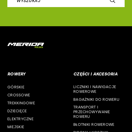
WYSZUKAJ
airborne
woj. łódzkie
b-skin
woj. małopolskie
deone
woj. mazowieckie
cst
woj. opolskie
woj. podkarpackie
ROWERY
CZĘŚCI I AKCESORIA
woj. podlaskie
LICZNIKI I NAWIGACJE
GÓRSKIE
woj. pomorskie
ROWEROWE
CROSSOWE
BAGAŻNIKI DO ROWERU
woj. śląskie
TREKKINGOWE
TRANSPORT I
DZIECIĘCE
PRZECHOWYWANIE
woj. świętokrzyskie
ROWERU
ELEKTRYCZNE
BŁOTNIKI ROWEROWE
MIEJSKIE
woj. warmińsko-mazurskie