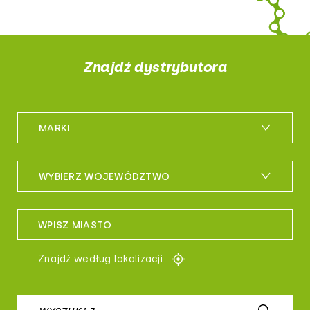
Znajdź dystrybutora
MARKI
m_bike
WYBIERZ WOJEWÓDZTWO
maxxis
woj. dolnośląskie
sportful
WPISZ MIASTO
woj. kujawsko-pomorskie
controltech
Znajdź według lokalizacji
woj. lubelskie
prologo
woj. lubuskie