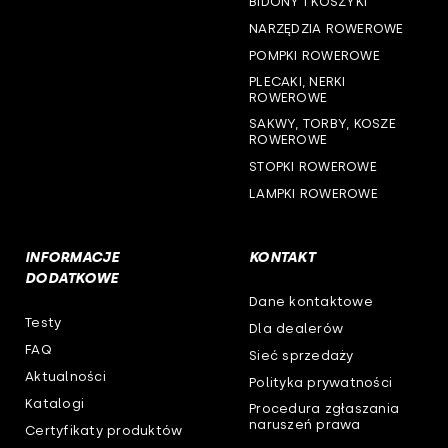
BIDONY I KOSZYKI
NARZĘDZIA ROWEROWE
woj. wielkopolskie
POMPKI ROWEROWE
woj. zachodniopomorskie
PLECAKI, NERKI
ROWEROWE
SAKWY, TORBY, KOSZE
ROWEROWE
STOPKI ROWEROWE
LAMPKI ROWEROWE
INFORMACJE
KONTAKT
DODATKOWE
Dane kontaktowe
Testy
Dla dealerów
FAQ
Sieć sprzedaży
Aktualności
Polityka prywatności
Katalogi
Procedura zgłaszania
naruszeń prawa
Certyfikaty produktów