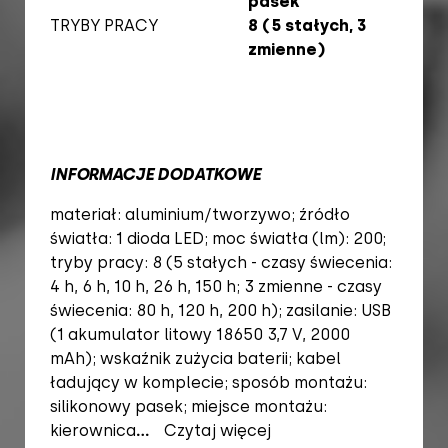
pasek
TRYBY PRACY
8 (5 stałych, 3
zmienne)
INFORMACJE DODATKOWE
materiał: aluminium/tworzywo; źródło
światła: 1 dioda LED; moc światła (lm): 200;
tryby pracy: 8 (5 stałych - czasy świecenia:
4 h, 6 h, 10 h, 26 h, 150 h; 3 zmienne - czasy
świecenia: 80 h, 120 h, 200 h); zasilanie: USB
(1 akumulator litowy 18650 3,7 V, 2000
mAh); wskaźnik zużycia baterii; kabel
ładujący w komplecie; sposób montażu:
silikonowy pasek; miejsce montażu:
kierownica
...
Czytaj więcej