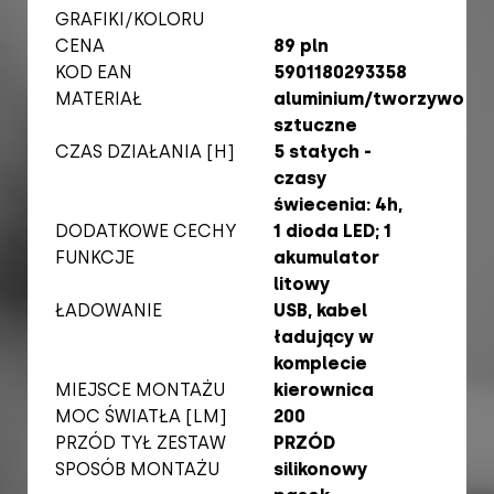
GRAFIKI/KOLORU
CENA
89 pln
KOD EAN
5901180293358
MATERIAŁ
aluminium/tworzywo
sztuczne
CZAS DZIAŁANIA [H]
5 stałych -
czasy
świecenia: 4h,
DODATKOWE CECHY
1 dioda LED; 1
FUNKCJE
akumulator
litowy
ŁADOWANIE
USB, kabel
ładujący w
komplecie
MIEJSCE MONTAŻU
kierownica
MOC ŚWIATŁA [LM]
200
PRZÓD TYŁ ZESTAW
PRZÓD
SPOSÓB MONTAŻU
silikonowy