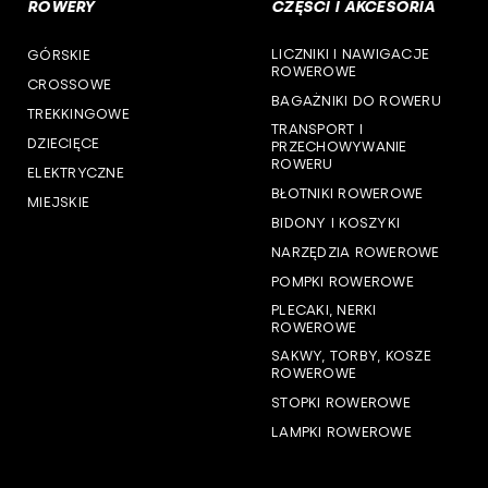
ROWERY
CZĘŚCI I AKCESORIA
woj. podlaskie
LICZNIKI I NAWIGACJE
GÓRSKIE
woj. pomorskie
ROWEROWE
CROSSOWE
BAGAŻNIKI DO ROWERU
woj. śląskie
TREKKINGOWE
TRANSPORT I
DZIECIĘCE
PRZECHOWYWANIE
woj. świętokrzyskie
ROWERU
ELEKTRYCZNE
BŁOTNIKI ROWEROWE
MIEJSKIE
woj. warmińsko-mazurskie
BIDONY I KOSZYKI
NARZĘDZIA ROWEROWE
woj. wielkopolskie
POMPKI ROWEROWE
woj. zachodniopomorskie
PLECAKI, NERKI
ROWEROWE
SAKWY, TORBY, KOSZE
ROWEROWE
STOPKI ROWEROWE
LAMPKI ROWEROWE