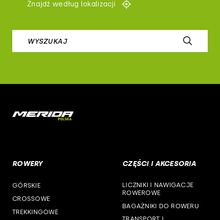
Znajdź według lokalizacji
woj. lubelskie
prologo
woj. lubuskie
WYSZUKAJ
airborne
woj. łódzkie
b-skin
woj. małopolskie
deone
woj. mazowieckie
cst
woj. opolskie
woj. podkarpackie
ROWERY
CZĘŚCI I AKCESORIA
woj. podlaskie
LICZNIKI I NAWIGACJE
GÓRSKIE
woj. pomorskie
ROWEROWE
CROSSOWE
BAGAŻNIKI DO ROWERU
woj. śląskie
TREKKINGOWE
TRANSPORT I