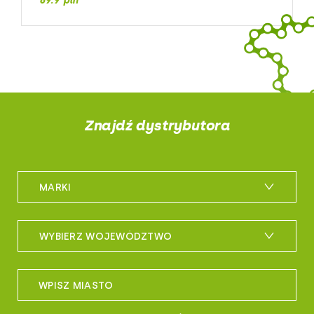
69.9 pln
Znajdź dystrybutora
MARKI
m_bike
WYBIERZ WOJEWÓDZTWO
maxxis
woj. dolnośląskie
sportful
WPISZ MIASTO
woj. kujawsko-pomorskie
controltech