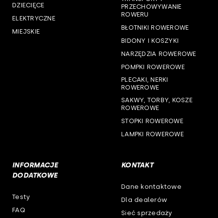
DZIECIĘCE
PRZECHOWYWANIE
woj. świętokrzyskie
ROWERU
ELEKTRYCZNE
BŁOTNIKI ROWEROWE
MIEJSKIE
woj. warmińsko-mazurskie
BIDONY I KOSZYKI
NARZĘDZIA ROWEROWE
woj. wielkopolskie
POMPKI ROWEROWE
woj. zachodniopomorskie
PLECAKI, NERKI
ROWEROWE
SAKWY, TORBY, KOSZE
ROWEROWE
STOPKI ROWEROWE
LAMPKI ROWEROWE
INFORMACJE
KONTAKT
DODATKOWE
Dane kontaktowe
Testy
Dla dealerów
FAQ
Sieć sprzedaży