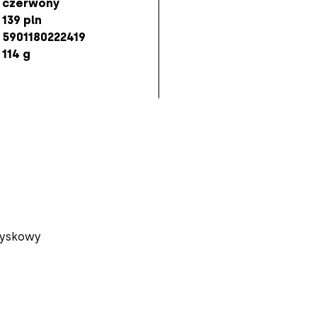
czerwony
139 pln
5901180222419
114 g
błyskowy