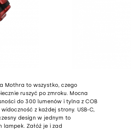
a Mothra to wszystko, czego
piecznie ruszyć po zmroku. Mocna
sności do 300 lumenów i tylna z COB
 widoczność z każdej strony. USB-C,
czesny design w jednym to
 lampek. Załóż je i zad