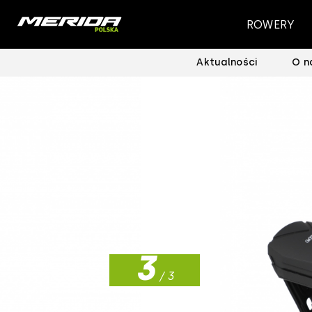
ROWERY
Aktualności
O n
1
2
3
/ 3