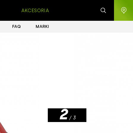
AKCESORIA
FAQ
MARKI
1
2
/ 3
3