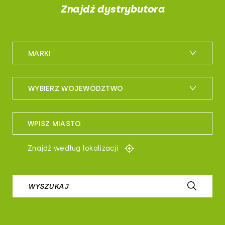
Znajdź dystrybutora
MARKI
m_bike
WYBIERZ WOJEWÓDZTWO
maxxis
woj. dolnośląskie
sportful
WPISZ MIASTO
woj. kujawsko-pomorskie
controltech
Znajdź według lokalizacji
woj. lubelskie
prologo
woj. lubuskie
WYSZUKAJ
airborne
woj. łódzkie
b-skin
woj. małopolskie