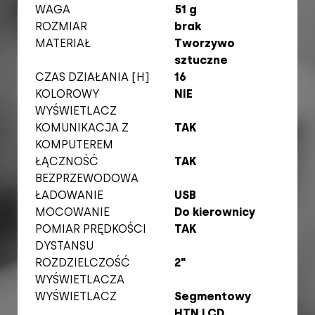
WAGA
51 g
ROZMIAR
brak
MATERIAŁ
Tworzywo
sztuczne
CZAS DZIAŁANIA [H]
16
KOLOROWY
NIE
WYŚWIETLACZ
KOMUNIKACJA Z
TAK
KOMPUTEREM
ŁĄCZNOŚĆ
TAK
BEZPRZEWODOWA
ŁADOWANIE
USB
MOCOWANIE
Do kierownicy
POMIAR PRĘDKOŚCI
TAK
DYSTANSU
ROZDZIELCZOŚĆ
2"
WYŚWIETLACZA
WYŚWIETLACZ
Segmentowy
HTN LCD