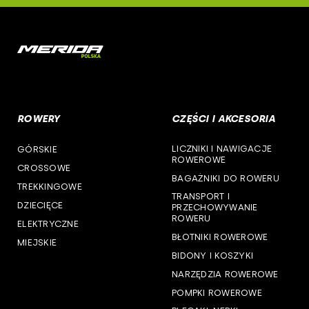
deone
woj. mazowieckie
cst
woj. opolskie
woj. podkarpackie
ROWERY
CZĘŚCI I AKCESORIA
woj. podlaskie
LICZNIKI I NAWIGACJE
GÓRSKIE
woj. pomorskie
ROWEROWE
CROSSOWE
BAGAŻNIKI DO ROWERU
woj. śląskie
TREKKINGOWE
TRANSPORT I
DZIECIĘCE
PRZECHOWYWANIE
woj. świętokrzyskie
ROWERU
ELEKTRYCZNE
BŁOTNIKI ROWEROWE
MIEJSKIE
woj. warmińsko-mazurskie
BIDONY I KOSZYKI
NARZĘDZIA ROWEROWE
woj. wielkopolskie
POMPKI ROWEROWE
woj. zachodniopomorskie