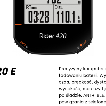
0 E
Precyzyjny komputer 
ładowaniu baterii. Wy
czas, prędkość, dysta
wysokość, moc czy tę
po śladzie, ANT+, BL
powiązania z telefon