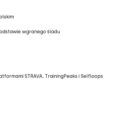
olskim
podstawie wgranego śladu
tformami STRAVA, TrainingPeaks i Selfloops