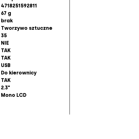
4718251592811
67 g
brak
Tworzywo sztuczne
35
NIE
TAK
TAK
USB
Do kierownicy
TAK
2.3"
Mono LCD