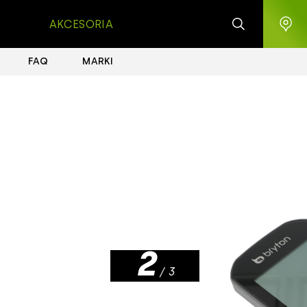
AKCESORIA
FAQ
MARKI
1
2
/ 3
3