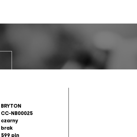
BRYTON
CC-NB00025
czarny
brak
599 pln