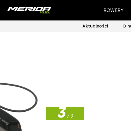
ROWERY
Aktualności
O n
1
2
3
/ 3