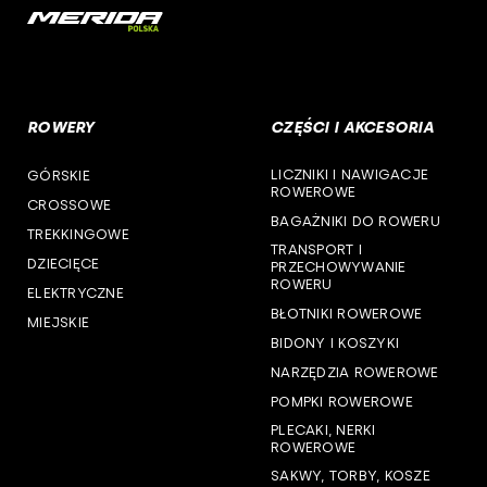
cst
woj. opolskie
woj. podkarpackie
ROWERY
CZĘŚCI I AKCESORIA
woj. podlaskie
LICZNIKI I NAWIGACJE
GÓRSKIE
woj. pomorskie
ROWEROWE
CROSSOWE
BAGAŻNIKI DO ROWERU
woj. śląskie
TREKKINGOWE
TRANSPORT I
DZIECIĘCE
PRZECHOWYWANIE
woj. świętokrzyskie
ROWERU
ELEKTRYCZNE
BŁOTNIKI ROWEROWE
MIEJSKIE
woj. warmińsko-mazurskie
BIDONY I KOSZYKI
NARZĘDZIA ROWEROWE
woj. wielkopolskie
POMPKI ROWEROWE
woj. zachodniopomorskie
PLECAKI, NERKI
ROWEROWE
SAKWY, TORBY, KOSZE