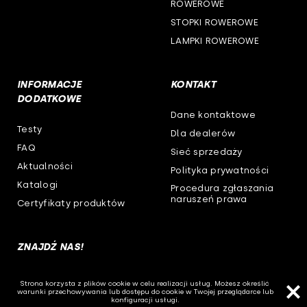
ROWEROWE
STOPKI ROWEROWE
LAMPKI ROWEROWE
INFORMACJE
KONTAKT
DODATKOWE
Dane kontaktowe
Testy
Dla dealerów
FAQ
Sieć sprzedaży
Aktualności
Polityka prywatności
Katalogi
Procedura zgłaszania
naruszeń prawa
Certyfikaty produktów
ZNAJDŹ NAS!
Strona korzysta z plików cookie w celu realizacji usług. Możesz określić
warunki przechowywania lub dostępu do cookie w Twojej przeglądarce lub
konfiguracji usługi.