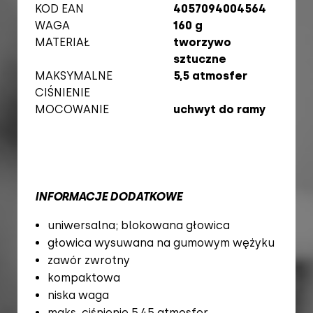
KOD EAN
4057094004564
WAGA
160 g
MATERIAŁ
tworzywo
sztuczne
MAKSYMALNE
5,5 atmosfer
CIŚNIENIE
MOCOWANIE
uchwyt do ramy
INFORMACJE DODATKOWE
uniwersalna; blokowana głowica
głowica wysuwana na gumowym wężyku
zawór zwrotny
kompaktowa
niska waga
maks. ciśnienie 5,45 atmosfer