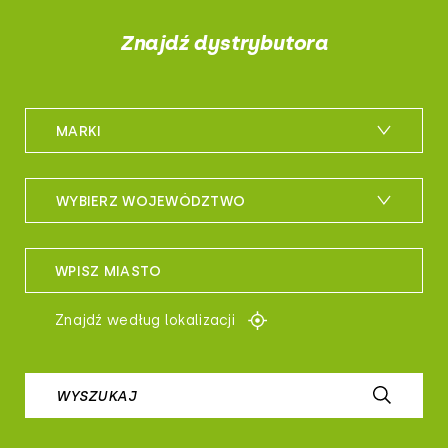
Znajdź dystrybutora
MARKI
m_bike
WYBIERZ WOJEWÓDZTWO
maxxis
woj. dolnośląskie
sportful
WPISZ MIASTO
woj. kujawsko-pomorskie
controltech
Znajdź według lokalizacji
woj. lubelskie
prologo
woj. lubuskie
WYSZUKAJ
airborne
woj. łódzkie
b-skin