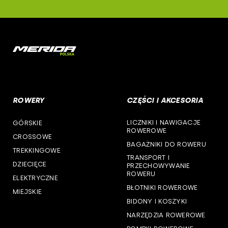
woj. małopolskie
deone
woj. mazowieckie
cst
woj. opolskie
woj. podkarpackie
ROWERY
CZĘŚCI I AKCESORIA
woj. podlaskie
LICZNIKI I NAWIGACJE
GÓRSKIE
woj. pomorskie
ROWEROWE
CROSSOWE
BAGAŻNIKI DO ROWERU
woj. śląskie
TREKKINGOWE
TRANSPORT I
DZIECIĘCE
PRZECHOWYWANIE
woj. świętokrzyskie
ROWERU
ELEKTRYCZNE
BŁOTNIKI ROWEROWE
MIEJSKIE
woj. warmińsko-mazurskie
BIDONY I KOSZYKI
NARZĘDZIA ROWEROWE
woj. wielkopolskie