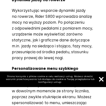
Wykorzystując wsparcie dynamiki jazdy
na rowerze, Rider S800 wprowadza analizę
mocy na wyższy poziom. Po połączeniu
z odpowiednimi pedałami z pomiarem mocy,
urządzenie może wyświetlać zarówno
statyczne, jak i graficzne dane dotyczące
m.in. jazdy na siedząco i stojąco, fazy mocy,
przesunięcia od środka pedału, stosunku
pracy prawej do lewej nogi.
Personalizowane menu szybkiego
statusu
Strona korzysta z plików cookie w celu realizacji usług. Możesz określić
warunki przechowywania lub dostępu do cookie w Twojej przeglądarce lub
konfiguracji usługi.
Menu szybkiego statusu można wyświetlić
w dowolnym momencie ze strony licznika,
poprzez zwykłe stuknięcie ekranu. Możesz
spersonalizować to menu, umieszczając