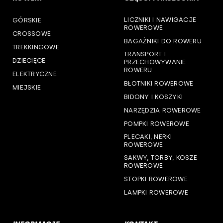
woj. podlaskie
LICZNIKI I NAWIGACJE
GÓRSKIE
woj. pomorskie
ROWEROWE
CROSSOWE
BAGAŻNIKI DO ROWERU
woj. śląskie
TREKKINGOWE
TRANSPORT I
DZIECIĘCE
PRZECHOWYWANIE
woj. świętokrzyskie
ROWERU
ELEKTRYCZNE
BŁOTNIKI ROWEROWE
MIEJSKIE
woj. warmińsko-mazurskie
BIDONY I KOSZYKI
NARZĘDZIA ROWEROWE
woj. wielkopolskie
POMPKI ROWEROWE
woj. zachodniopomorskie
PLECAKI, NERKI
ROWEROWE
SAKWY, TORBY, KOSZE
ROWEROWE
STOPKI ROWEROWE
LAMPKI ROWEROWE