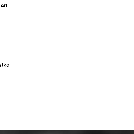
40
stka