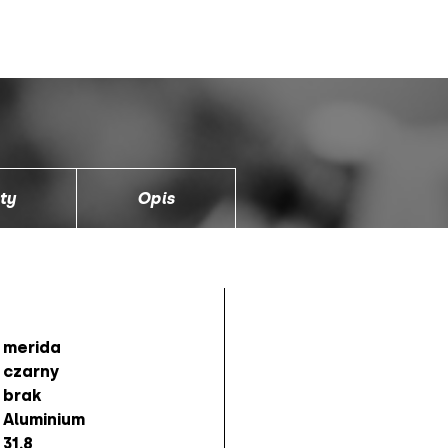
ty
Opis
merida
czarny
brak
Aluminium
31.8