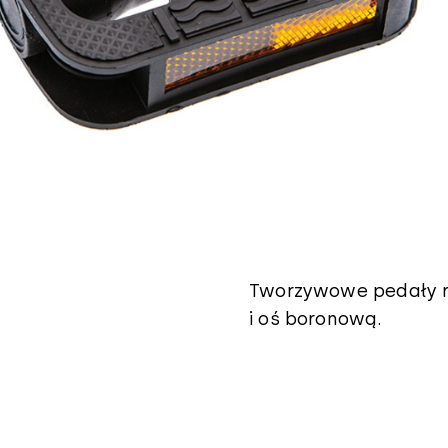
Tworzywowe pedały r
i oś boronową.