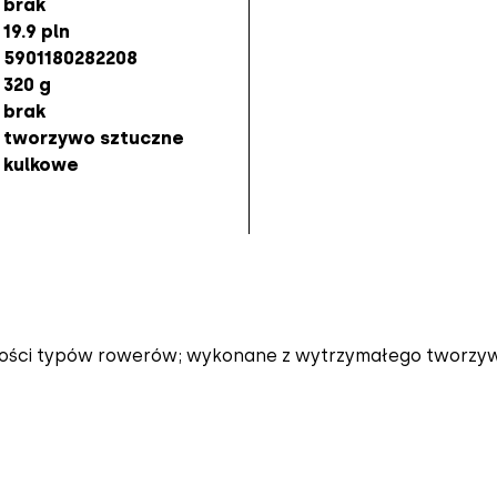
brak
19.9 pln
5901180282208
320 g
brak
tworzywo sztuczne
kulkowe
zości typów rowerów; wykonane z wytrzymałego tworzyw