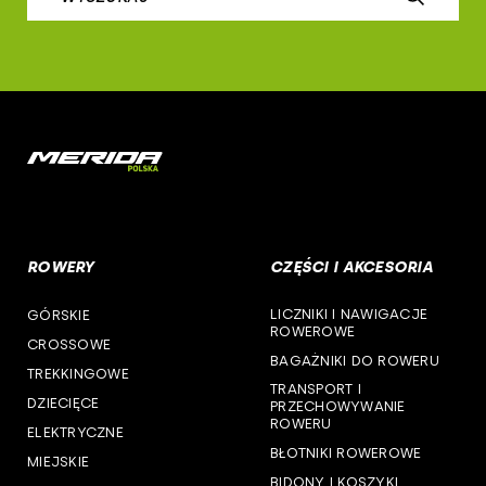
airborne
woj. łódzkie
b-skin
woj. małopolskie
deone
woj. mazowieckie
cst
woj. opolskie
woj. podkarpackie
ROWERY
CZĘŚCI I AKCESORIA
woj. podlaskie
LICZNIKI I NAWIGACJE
GÓRSKIE
woj. pomorskie
ROWEROWE
CROSSOWE
BAGAŻNIKI DO ROWERU
woj. śląskie
TREKKINGOWE
TRANSPORT I
DZIECIĘCE
PRZECHOWYWANIE
woj. świętokrzyskie
ROWERU
ELEKTRYCZNE
BŁOTNIKI ROWEROWE
MIEJSKIE
woj. warmińsko-mazurskie
BIDONY I KOSZYKI