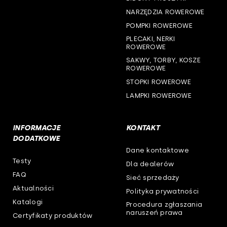
NARZĘDZIA ROWEROWE
woj. wielkopolskie
POMPKI ROWEROWE
woj. zachodniopomorskie
PLECAKI, NERKI
ROWEROWE
SAKWY, TORBY, KOSZE
ROWEROWE
STOPKI ROWEROWE
LAMPKI ROWEROWE
INFORMACJE
KONTAKT
DODATKOWE
Dane kontaktowe
Testy
Dla dealerów
FAQ
Sieć sprzedaży
Aktualności
Polityka prywatności
Katalogi
Procedura zgłaszania
naruszeń prawa
Certyfikaty produktów