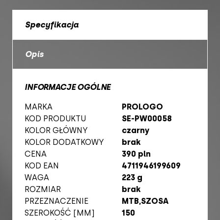
Specyfikacja
Opis
INFORMACJE OGÓLNE
MARKA
PROLOGO
KOD PRODUKTU
SE-PW00058
KOLOR GŁÓWNY
czarny
KOLOR DODATKOWY
brak
CENA
390 pln
KOD EAN
4711946199609
WAGA
223 g
ROZMIAR
brak
PRZEZNACZENIE
MTB,SZOSA
SZEROKOŚĆ [MM]
150