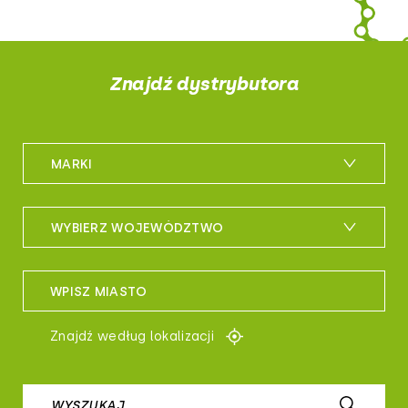
Znajdź dystrybutora
MARKI
m_bike
WYBIERZ WOJEWÓDZTWO
maxxis
woj. dolnośląskie
sportful
WPISZ MIASTO
woj. kujawsko-pomorskie
controltech
Znajdź według lokalizacji
woj. lubelskie
prologo
woj. lubuskie
WYSZUKAJ