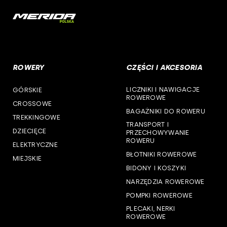
woj. mazowieckie
cst
woj. opolskie
woj. podkarpackie
ROWERY
CZĘŚCI I AKCESORIA
woj. podlaskie
LICZNIKI I NAWIGACJE
GÓRSKIE
woj. pomorskie
ROWEROWE
CROSSOWE
BAGAŻNIKI DO ROWERU
woj. śląskie
TREKKINGOWE
TRANSPORT I
DZIECIĘCE
PRZECHOWYWANIE
woj. świętokrzyskie
ROWERU
ELEKTRYCZNE
BŁOTNIKI ROWEROWE
MIEJSKIE
woj. warmińsko-mazurskie
BIDONY I KOSZYKI
NARZĘDZIA ROWEROWE
woj. wielkopolskie
POMPKI ROWEROWE
woj. zachodniopomorskie
PLECAKI, NERKI
ROWEROWE