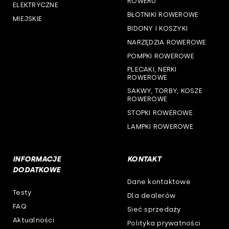
ROWERU
ELEKTRYCZNE
BŁOTNIKI ROWEROWE
MIEJSKIE
woj. warmińsko-mazurskie
BIDONY I KOSZYKI
NARZĘDZIA ROWEROWE
woj. wielkopolskie
POMPKI ROWEROWE
woj. zachodniopomorskie
PLECAKI, NERKI
ROWEROWE
SAKWY, TORBY, KOSZE
ROWEROWE
STOPKI ROWEROWE
LAMPKI ROWEROWE
INFORMACJE
KONTAKT
DODATKOWE
Dane kontaktowe
Testy
Dla dealerów
FAQ
Sieć sprzedaży
Aktualności
Polityka prywatności