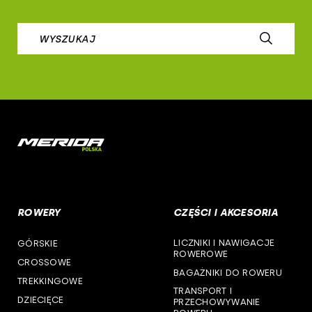
prologo
woj. lubuskie
WYSZUKAJ
airborne
woj. łódzkie
b-skin
woj. małopolskie
deone
woj. mazowieckie
cst
woj. opolskie
woj. podkarpackie
ROWERY
CZĘŚCI I AKCESORIA
woj. podlaskie
LICZNIKI I NAWIGACJE
GÓRSKIE
woj. pomorskie
ROWEROWE
CROSSOWE
BAGAŻNIKI DO ROWERU
woj. śląskie
TREKKINGOWE
TRANSPORT I
DZIECIĘCE
PRZECHOWYWANIE
woj. świętokrzyskie