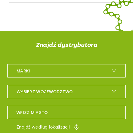
Znajdź dystrybutora
MARKI
m_bike
WYBIERZ WOJEWÓDZTWO
maxxis
woj. dolnośląskie
sportful
WPISZ MIASTO
woj. kujawsko-pomorskie
controltech
Znajdź według lokalizacji
woj. lubelskie