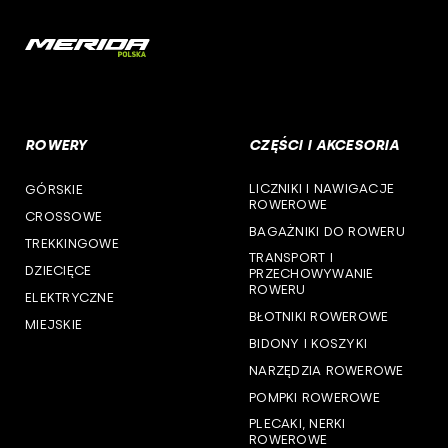
woj. mazowieckie
cst
woj. opolskie
woj. podkarpackie
ROWERY
CZĘŚCI I AKCESORIA
woj. podlaskie
LICZNIKI I NAWIGACJE
GÓRSKIE
woj. pomorskie
ROWEROWE
CROSSOWE
BAGAŻNIKI DO ROWERU
woj. śląskie
TREKKINGOWE
TRANSPORT I
DZIECIĘCE
PRZECHOWYWANIE
woj. świętokrzyskie
ROWERU
ELEKTRYCZNE
BŁOTNIKI ROWEROWE
MIEJSKIE
woj. warmińsko-mazurskie
BIDONY I KOSZYKI
NARZĘDZIA ROWEROWE
woj. wielkopolskie
POMPKI ROWEROWE
woj. zachodniopomorskie
PLECAKI, NERKI
ROWEROWE