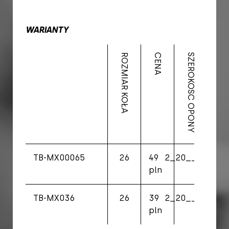
WARIANTY
ROZMIAR KOŁA
CENA
SZEROKOŚĆ OPONY
WAGA
TB-MX00065
26
49
2_20__2_70
46
pln
TB-MX036
26
39
2_20__2_70
46
pln