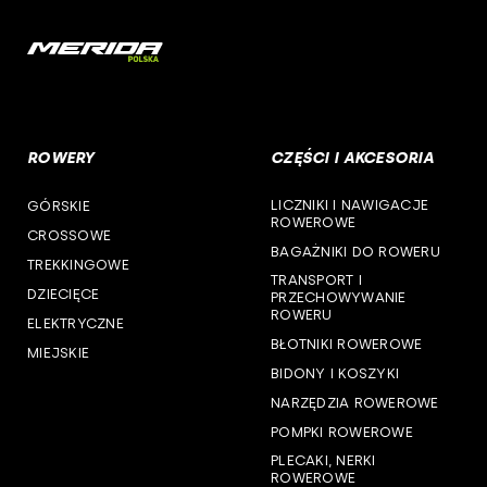
woj. mazowieckie
cst
woj. opolskie
woj. podkarpackie
ROWERY
CZĘŚCI I AKCESORIA
woj. podlaskie
LICZNIKI I NAWIGACJE
GÓRSKIE
woj. pomorskie
ROWEROWE
CROSSOWE
BAGAŻNIKI DO ROWERU
woj. śląskie
TREKKINGOWE
TRANSPORT I
DZIECIĘCE
PRZECHOWYWANIE
woj. świętokrzyskie
ROWERU
ELEKTRYCZNE
BŁOTNIKI ROWEROWE
MIEJSKIE
woj. warmińsko-mazurskie
BIDONY I KOSZYKI
NARZĘDZIA ROWEROWE
woj. wielkopolskie
POMPKI ROWEROWE
woj. zachodniopomorskie
PLECAKI, NERKI
ROWEROWE