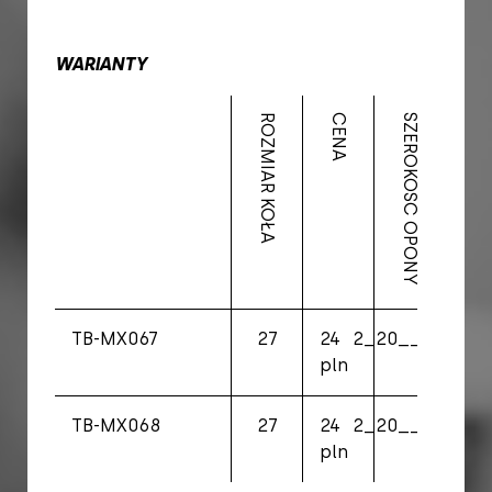
WARIANTY
ROZMIAR KOŁA
CENA
SZEROKOŚĆ OPONY
WENTYL
TB-MX067
27
24
2_20__2_50
FVS
pln
TB-MX068
27
24
2_20__2_50
SV
pln