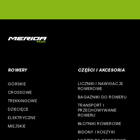
woj. łódzkie
b-skin
woj. małopolskie
deone
woj. mazowieckie
cst
woj. opolskie
woj. podkarpackie
ROWERY
CZĘŚCI I AKCESORIA
woj. podlaskie
LICZNIKI I NAWIGACJE
GÓRSKIE
woj. pomorskie
ROWEROWE
CROSSOWE
BAGAŻNIKI DO ROWERU
woj. śląskie
TREKKINGOWE
TRANSPORT I
DZIECIĘCE
PRZECHOWYWANIE
woj. świętokrzyskie
ROWERU
ELEKTRYCZNE
BŁOTNIKI ROWEROWE
MIEJSKIE
woj. warmińsko-mazurskie
BIDONY I KOSZYKI