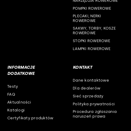
NARZĘDZIA ROWEROWE
woj. wielkopolskie
POMPKI ROWEROWE
woj. zachodniopomorskie
PLECAKI, NERKI
ROWEROWE
SAKWY, TORBY, KOSZE
ROWEROWE
STOPKI ROWEROWE
LAMPKI ROWEROWE
INFORMACJE
KONTAKT
DODATKOWE
Dane kontaktowe
Testy
Dla dealerów
FAQ
Sieć sprzedaży
Aktualności
Polityka prywatności
Katalogi
Procedura zgłaszania
naruszeń prawa
Certyfikaty produktów