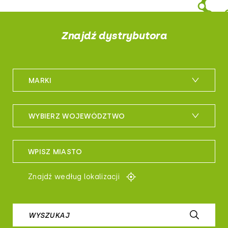
Znajdź dystrybutora
MARKI
m_bike
WYBIERZ WOJEWÓDZTWO
maxxis
woj. dolnośląskie
sportful
WPISZ MIASTO
woj. kujawsko-pomorskie
controltech
Znajdź według lokalizacji
woj. lubelskie
prologo
woj. lubuskie
WYSZUKAJ
airborne