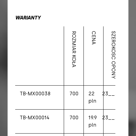
WARIANTY
ROZMIAR KOŁA
CENA
SZEROKOŚĆ OPONY
WAGA
TB-MX00038
700
22
23__32C
96
pln
TB-MX00014
700
19.9
23__32C
95
pln