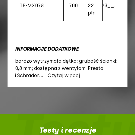
TB-MX078
700
22
23__32C
97
pln
INFORMACJE DODATKOWE
bardzo wytrzymała dętka; grubość ścianki:
0,8 mm; dostępna z wentylami Presta
i Schrader
...
Czytaj więcej
Testy
Testy i recenzje