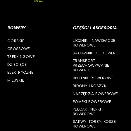
woj. opolskie
woj. podkarpackie
ROWERY
CZĘŚCI I AKCESORIA
woj. podlaskie
LICZNIKI I NAWIGACJE
GÓRSKIE
woj. pomorskie
ROWEROWE
CROSSOWE
BAGAŻNIKI DO ROWERU
woj. śląskie
TREKKINGOWE
TRANSPORT I
DZIECIĘCE
PRZECHOWYWANIE
woj. świętokrzyskie
ROWERU
ELEKTRYCZNE
BŁOTNIKI ROWEROWE
MIEJSKIE
woj. warmińsko-mazurskie
BIDONY I KOSZYKI
NARZĘDZIA ROWEROWE
woj. wielkopolskie
POMPKI ROWEROWE
woj. zachodniopomorskie
PLECAKI, NERKI
ROWEROWE
SAKWY, TORBY, KOSZE
ROWEROWE