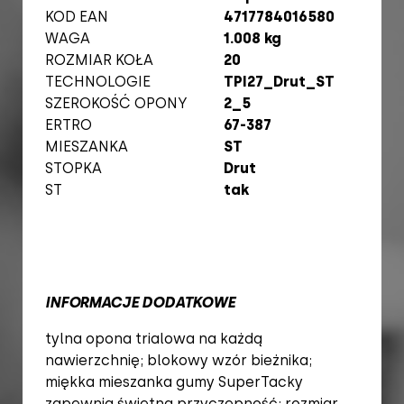
KOD EAN
4717784016580
WAGA
1.008 kg
ROZMIAR KOŁA
20
TECHNOLOGIE
TPI27_Drut_ST
SZEROKOŚĆ OPONY
2_5
ERTRO
67-387
MIESZANKA
ST
STOPKA
Drut
ST
tak
INFORMACJE DODATKOWE
tylna opona trialowa na każdą
nawierzchnię; blokowy wzór bieżnika;
miękka mieszanka gumy SuperTacky
zapewnia świetną przyczepność; rozmiar