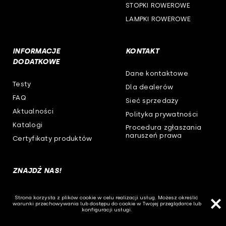
STOPKI ROWEROWE
LAMPKI ROWEROWE
INFORMACJE
KONTAKT
DODATKOWE
Dane kontaktowe
Testy
Dla dealerów
FAQ
Sieć sprzedaży
Aktualności
Polityka prywatności
Katalogi
Procedura zgłaszania
naruszeń prawa
Certyfikaty produktów
ZNAJDŹ NAS!
Strona korzysta z plików cookie w celu realizacji usług. Możesz określić
warunki przechowywania lub dostępu do cookie w Twojej przeglądarce lub
konfiguracji usługi.