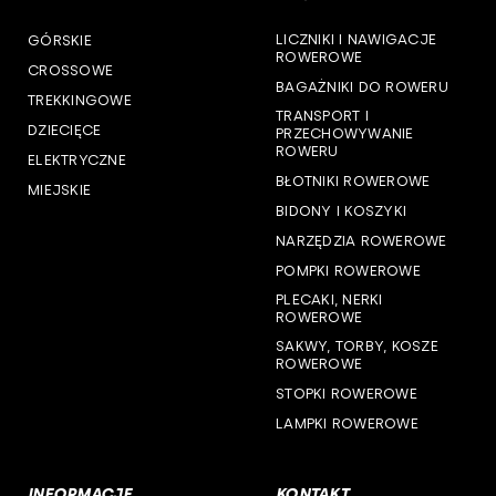
LICZNIKI I NAWIGACJE
GÓRSKIE
woj. pomorskie
ROWEROWE
CROSSOWE
BAGAŻNIKI DO ROWERU
woj. śląskie
TREKKINGOWE
TRANSPORT I
DZIECIĘCE
PRZECHOWYWANIE
woj. świętokrzyskie
ROWERU
ELEKTRYCZNE
BŁOTNIKI ROWEROWE
MIEJSKIE
woj. warmińsko-mazurskie
BIDONY I KOSZYKI
NARZĘDZIA ROWEROWE
woj. wielkopolskie
POMPKI ROWEROWE
woj. zachodniopomorskie
PLECAKI, NERKI
ROWEROWE
SAKWY, TORBY, KOSZE
ROWEROWE
STOPKI ROWEROWE
LAMPKI ROWEROWE
INFORMACJE
KONTAKT