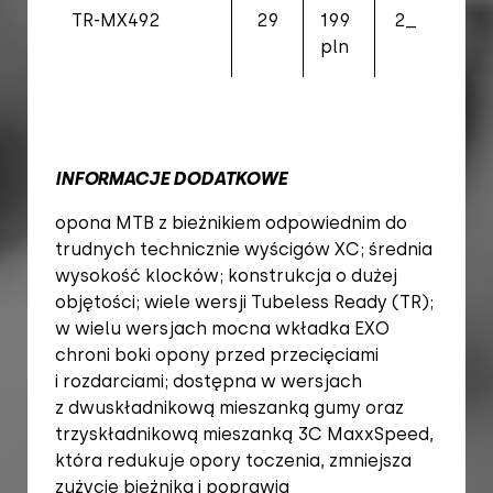
TR-MX492
29
199
2_2
56-
pln
62
INFORMACJE DODATKOWE
opona MTB z bieżnikiem odpowiednim do
trudnych technicznie wyścigów XC; średnia
wysokość klocków; konstrukcja o dużej
objętości; wiele wersji Tubeless Ready (TR);
w wielu wersjach mocna wkładka EXO
chroni boki opony przed przecięciami
i rozdarciami; dostępna w wersjach
z dwuskładnikową mieszanką gumy oraz
trzyskładnikową mieszanką 3C MaxxSpeed,
która redukuje opory toczenia, zmniejsza
zużycie bieżnika i poprawia