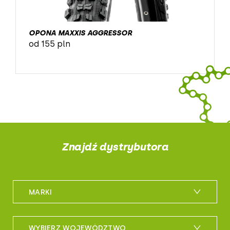
OPONA MAXXIS AGGRESSOR
od 155 pln
Znajdź dystrybutora
MARKI
m_bike
WYBIERZ WOJEWÓDZTWO