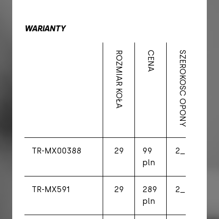
WARIANTY
ROZMIAR KOŁA
CENA
SZEROKOŚĆ OPONY
ERTRO
TR-MX00388
29
99
2_2
55-
pln
62
TR-MX591
29
289
2_2
56-
pln
62