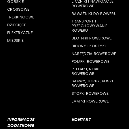
LICZNIKI I NAWIGACJE
GÓRSKIE
woj. pomorskie
ROWEROWE
CROSSOWE
BAGAŻNIKI DO ROWERU
woj. śląskie
TREKKINGOWE
TRANSPORT I
DZIECIĘCE
PRZECHOWYWANIE
woj. świętokrzyskie
ROWERU
ELEKTRYCZNE
BŁOTNIKI ROWEROWE
MIEJSKIE
woj. warmińsko-mazurskie
BIDONY I KOSZYKI
NARZĘDZIA ROWEROWE
woj. wielkopolskie
POMPKI ROWEROWE
woj. zachodniopomorskie
PLECAKI, NERKI
ROWEROWE
SAKWY, TORBY, KOSZE
ROWEROWE
STOPKI ROWEROWE
LAMPKI ROWEROWE
INFORMACJE
KONTAKT
DODATKOWE