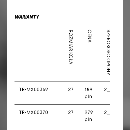
WARIANTY
ROZMIAR KOŁA
CENA
SZEROKOŚĆ OPONY
ERTRO
TR-MX00369
27
189
2_6
66-
pln
58
TR-MX00370
27
279
2_6
66-
pln
58