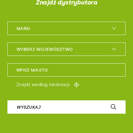
Znajdź dystrybutora
MARKI
m_bike
WYBIERZ WOJEWÓDZTWO
maxxis
woj. dolnośląskie
sportful
WPISZ MIASTO
woj. kujawsko-pomorskie
controltech
Znajdź według lokalizacji
woj. lubelskie
prologo
woj. lubuskie
WYSZUKAJ
airborne
woj. łódzkie
b-skin
woj. małopolskie