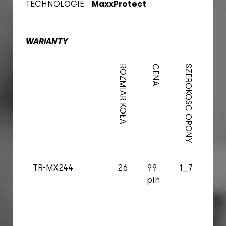
TECHNOLOGIE
MaxxProtect
WARIANTY
ROZMIAR KOŁA
CENA
SZEROKOŚĆ OPONY
WAGA
TR-MX244
26
99
1_75
65
pln