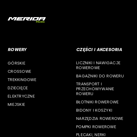
deone
woj. mazowieckie
cst
woj. opolskie
woj. podkarpackie
ROWERY
CZĘŚCI I AKCESORIA
woj. podlaskie
LICZNIKI I NAWIGACJE
GÓRSKIE
woj. pomorskie
ROWEROWE
CROSSOWE
BAGAŻNIKI DO ROWERU
woj. śląskie
TREKKINGOWE
TRANSPORT I
DZIECIĘCE
PRZECHOWYWANIE
woj. świętokrzyskie
ROWERU
ELEKTRYCZNE
BŁOTNIKI ROWEROWE
MIEJSKIE
woj. warmińsko-mazurskie
BIDONY I KOSZYKI
NARZĘDZIA ROWEROWE
woj. wielkopolskie
POMPKI ROWEROWE
woj. zachodniopomorskie
PLECAKI, NERKI