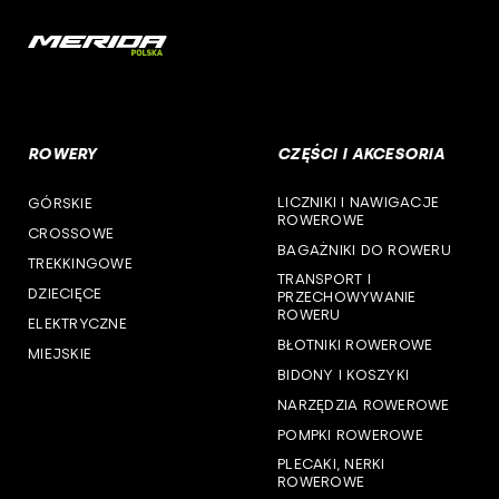
woj. mazowieckie
cst
woj. opolskie
woj. podkarpackie
ROWERY
CZĘŚCI I AKCESORIA
woj. podlaskie
LICZNIKI I NAWIGACJE
GÓRSKIE
woj. pomorskie
ROWEROWE
CROSSOWE
BAGAŻNIKI DO ROWERU
woj. śląskie
TREKKINGOWE
TRANSPORT I
DZIECIĘCE
PRZECHOWYWANIE
woj. świętokrzyskie
ROWERU
ELEKTRYCZNE
BŁOTNIKI ROWEROWE
MIEJSKIE
woj. warmińsko-mazurskie
BIDONY I KOSZYKI
NARZĘDZIA ROWEROWE
woj. wielkopolskie
POMPKI ROWEROWE
woj. zachodniopomorskie
PLECAKI, NERKI
ROWEROWE