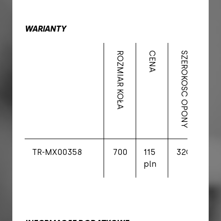
WARIANTY
ROZMIAR KOŁA
CENA
SZEROKOŚĆ OPONY
ERTRO
TR-MX00358
700
115
32C
32-
pln
62