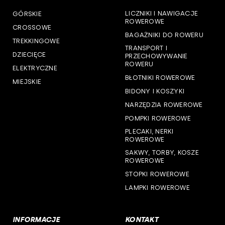
LICZNIKI I NAWIGACJE
GÓRSKIE
woj. pomorskie
ROWEROWE
CROSSOWE
BAGAŻNIKI DO ROWERU
woj. śląskie
TREKKINGOWE
TRANSPORT I
DZIECIĘCE
PRZECHOWYWANIE
woj. świętokrzyskie
ROWERU
ELEKTRYCZNE
BŁOTNIKI ROWEROWE
MIEJSKIE
woj. warmińsko-mazurskie
BIDONY I KOSZYKI
NARZĘDZIA ROWEROWE
woj. wielkopolskie
POMPKI ROWEROWE
woj. zachodniopomorskie
PLECAKI, NERKI
ROWEROWE
SAKWY, TORBY, KOSZE
ROWEROWE
STOPKI ROWEROWE
LAMPKI ROWEROWE
INFORMACJE
KONTAKT