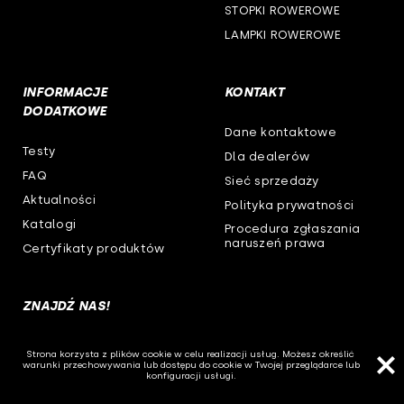
STOPKI ROWEROWE
LAMPKI ROWEROWE
INFORMACJE
KONTAKT
DODATKOWE
Dane kontaktowe
Testy
Dla dealerów
FAQ
Sieć sprzedaży
Aktualności
Polityka prywatności
Katalogi
Procedura zgłaszania
naruszeń prawa
Certyfikaty produktów
ZNAJDŹ NAS!
Strona korzysta z plików cookie w celu realizacji usług. Możesz określić
warunki przechowywania lub dostępu do cookie w Twojej przeglądarce lub
konfiguracji usługi.