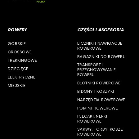
woj. opolskie
woj. podkarpackie
ROWERY
CZĘŚCI I AKCESORIA
woj. podlaskie
LICZNIKI I NAWIGACJE
GÓRSKIE
woj. pomorskie
ROWEROWE
CROSSOWE
BAGAŻNIKI DO ROWERU
woj. śląskie
TREKKINGOWE
TRANSPORT I
DZIECIĘCE
PRZECHOWYWANIE
woj. świętokrzyskie
ROWERU
ELEKTRYCZNE
BŁOTNIKI ROWEROWE
MIEJSKIE
woj. warmińsko-mazurskie
BIDONY I KOSZYKI
NARZĘDZIA ROWEROWE
woj. wielkopolskie
POMPKI ROWEROWE
woj. zachodniopomorskie
PLECAKI, NERKI
ROWEROWE
SAKWY, TORBY, KOSZE
ROWEROWE