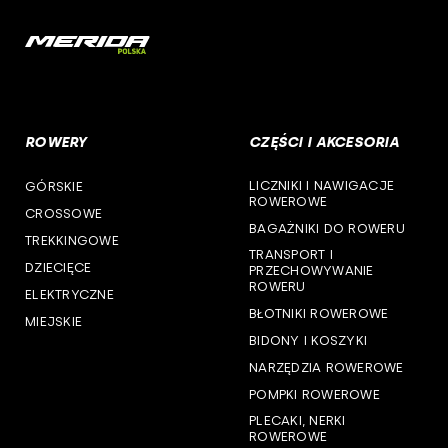
woj. mazowieckie
cst
woj. opolskie
woj. podkarpackie
ROWERY
CZĘŚCI I AKCESORIA
woj. podlaskie
LICZNIKI I NAWIGACJE
GÓRSKIE
woj. pomorskie
ROWEROWE
CROSSOWE
BAGAŻNIKI DO ROWERU
woj. śląskie
TREKKINGOWE
TRANSPORT I
DZIECIĘCE
PRZECHOWYWANIE
woj. świętokrzyskie
ROWERU
ELEKTRYCZNE
BŁOTNIKI ROWEROWE
MIEJSKIE
woj. warmińsko-mazurskie
BIDONY I KOSZYKI
NARZĘDZIA ROWEROWE
woj. wielkopolskie
POMPKI ROWEROWE
woj. zachodniopomorskie
PLECAKI, NERKI
ROWEROWE