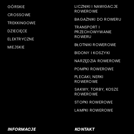
LICZNIKI I NAWIGACJE
GÓRSKIE
woj. pomorskie
ROWEROWE
CROSSOWE
BAGAŻNIKI DO ROWERU
woj. śląskie
TREKKINGOWE
TRANSPORT I
DZIECIĘCE
PRZECHOWYWANIE
woj. świętokrzyskie
ROWERU
ELEKTRYCZNE
BŁOTNIKI ROWEROWE
MIEJSKIE
woj. warmińsko-mazurskie
BIDONY I KOSZYKI
NARZĘDZIA ROWEROWE
woj. wielkopolskie
POMPKI ROWEROWE
woj. zachodniopomorskie
PLECAKI, NERKI
ROWEROWE
SAKWY, TORBY, KOSZE
ROWEROWE
STOPKI ROWEROWE
LAMPKI ROWEROWE
INFORMACJE
KONTAKT