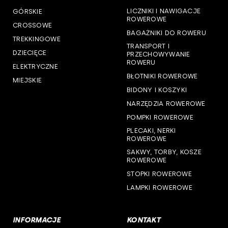
LICZNIKI I NAWIGACJE
GÓRSKIE
woj. pomorskie
ROWEROWE
CROSSOWE
BAGAŻNIKI DO ROWERU
woj. śląskie
TREKKINGOWE
TRANSPORT I
DZIECIĘCE
PRZECHOWYWANIE
woj. świętokrzyskie
ROWERU
ELEKTRYCZNE
BŁOTNIKI ROWEROWE
MIEJSKIE
woj. warmińsko-mazurskie
BIDONY I KOSZYKI
NARZĘDZIA ROWEROWE
woj. wielkopolskie
POMPKI ROWEROWE
woj. zachodniopomorskie
PLECAKI, NERKI
ROWEROWE
SAKWY, TORBY, KOSZE
ROWEROWE
STOPKI ROWEROWE
LAMPKI ROWEROWE
INFORMACJE
KONTAKT