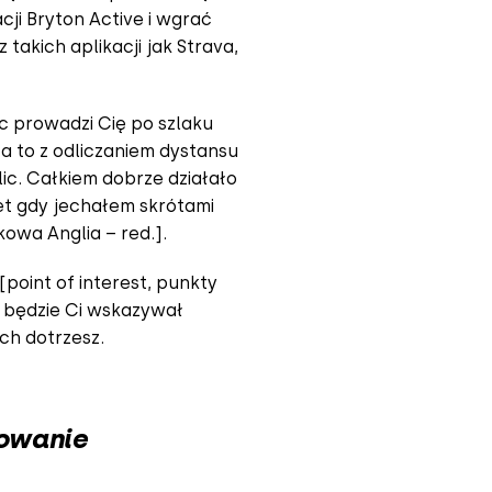
cji Bryton Active i wgrać
 takich aplikacji jak Strava,
ęc prowadzi Cię po szlaku
 za to z odliczaniem dystansu
ic. Całkiem dobrze działało
et gdy jechałem skrótami
owa Anglia – red.].
point of interest, punkty
 będzie Ci wskazywał
ch dotrzesz.
dowanie