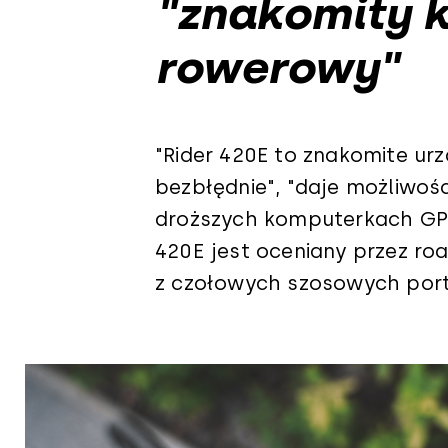
"znakomity 
rowerowy"
"Rider 420E to znakomite urz
bezbłędnie", "daje możliwoś
droższych komputerkach GPS
420E jest oceniany przez roa
z czołowych szosowych porta