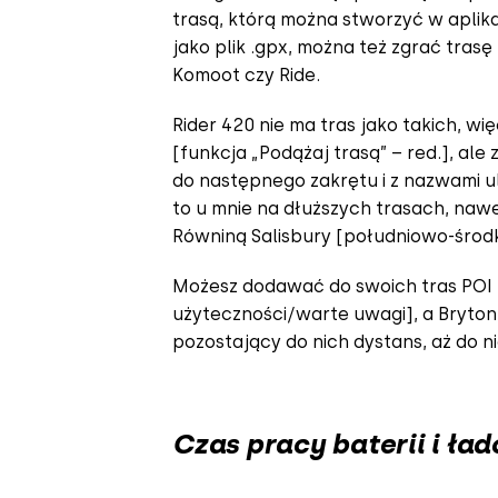
trasą, którą można stworzyć w aplika
jako plik .gpx, można też zgrać trasę z
Komoot czy Ride.
Rider 420 nie ma tras jako takich, wi
[funkcja „Podążaj trasą” – red.], ale
do następnego zakrętu i z nazwami ul
to u mnie na dłuższych trasach, naw
Równiną Salisbury [południowo-środk
Możesz dodawać do swoich tras POI [
użyteczności/warte uwagi], a Bryton
pozostający do nich dystans, aż do ni
Czas pracy baterii i ła