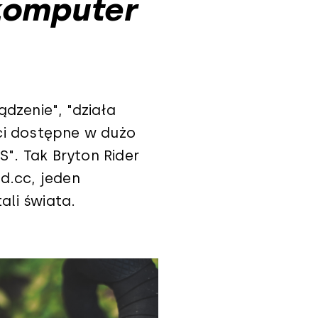
komputer
ądzenie", "działa
ci dostępne w dużo
". Tak Bryton Rider
d.cc, jeden
li świata.