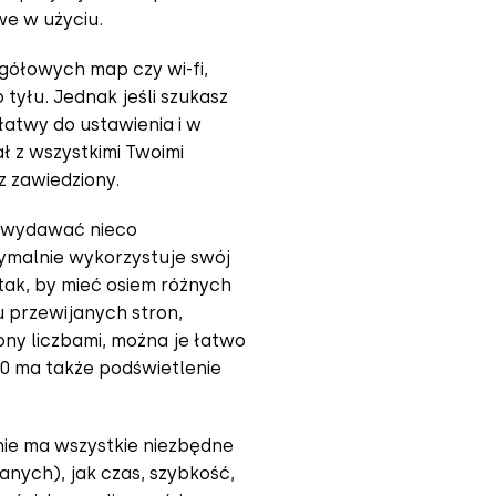
we w użyciu.
gółowych map czy wi-fi,
tyłu. Jednak jeśli szukasz
atwy do ustawienia i w
ł z wszystkimi Twoimi
sz zawiedziony.
ę wydawać nieco
ymalnie wykorzystuje swój
 tak, by mieć osiem różnych
 przewijanych stron,
ony liczbami, można je łatwo
0 ma także podświetlenie
enie ma wszystkie niezbędne
anych), jak czas, szybkość,