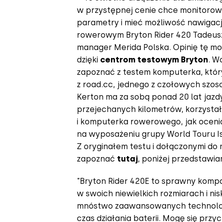
w przystępnej cenie chce monitorow
parametry i mieć możliwość nawigac
rowerowym Bryton Rider 420 Tadeusz
manager Merida Polska. Opinię tę 
dzięki
centrom testowym Bryton
. W
zapoznać z testem komputerka, któr
z road.cc, jednego z czołowych szoso
Kerton ma za sobą ponad 20 lat jazdy
przejechanych kilometrów, korzystał 
i komputerka rowerowego, jak ocenia 
na wyposażeniu grupy World Touru Is
Z oryginałem testu i dołączonymi do 
zapoznać
tutaj
, poniżej przedstawi
"Bryton Rider 420E to sprawny komp
w swoich niewielkich rozmiarach i nis
mnóstwo zaawansowanych technologi
czas działania baterii. Mogę się przy