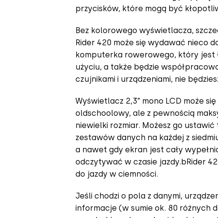
przycisków, które mogą być kłopotli
Bez kolorowego wyświetlacza, szcze
Rider 420 może się wydawać nieco do 
komputerka rowerowego, który jest ł
użyciu, a także będzie współpracowa
czujnikami i urządzeniami, nie będzie
Wyświetlacz 2,3” mono LCD może si
oldschoolowy, ale z pewnością maks
niewielki rozmiar. Możesz go ustawić
zestawów danych na każdej z siedmiu
a nawet gdy ekran jest cały wypełni
odczytywać w czasie jazdy.bRider 42
do jazdy w ciemności.
Jeśli chodzi o pola z danymi, urządz
informacje (w sumie ok. 80 różnych d