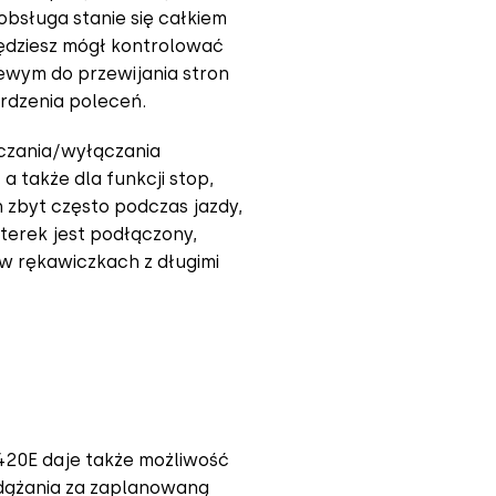
 obsługa stanie się całkiem
będziesz mógł kontrolować
ewym do przewijania stron
erdzenia poleceń.
ączania/wyłączania
a także dla funkcji stop,
h zbyt często podczas jazdy,
terek jest podłączony,
 w rękawiczkach z długimi
420E daje także możliwość
odążania za zaplanowaną