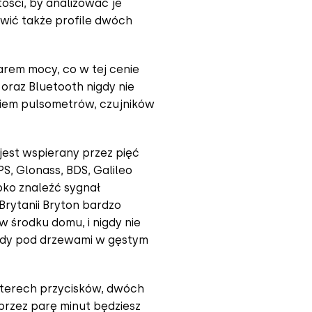
ości, by analizować je
wić także profile dwóch
arem mocy, co w tej cenie
 oraz Bluetooth nigdy nie
iem pulsometrów, czujników
 jest wspierany przez pięć
S, Glonass, BDS, Galileo
bko znaleźć sygnał
Brytanii Bryton bardzo
 w środku domu, i nigdy nie
azdy pod drzewami w gęstym
zterech przycisków, dwóch
przez parę minut będziesz