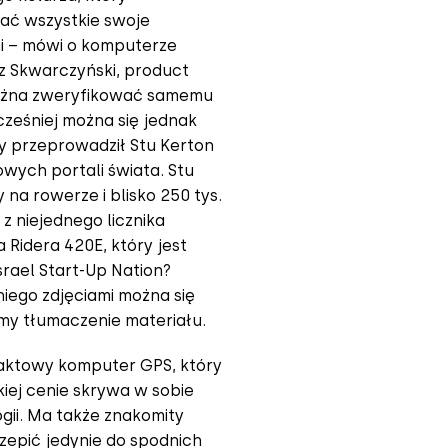
ać wszystkie swoje
ji – mówi o komputerze
 Skwarczyński, product
można zweryfikować samemu
cześniej można się jednak
y przeprowadził Stu Kerton
wych portali świata. Stu
 na rowerze i blisko 250 tys.
z niejednego licznika
Ridera 420E, który jest
rael Start-Up Nation?
niego zdjęciami można się
amy tłumaczenie materiału.
aktowy komputer GPS, który
kiej cenie skrywa w sobie
i. Ma także znakomity
czepić jedynie do spodnich