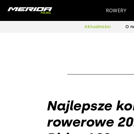
ROWERY
Aktualności
O n
Najlepsze k
rowerowe 202