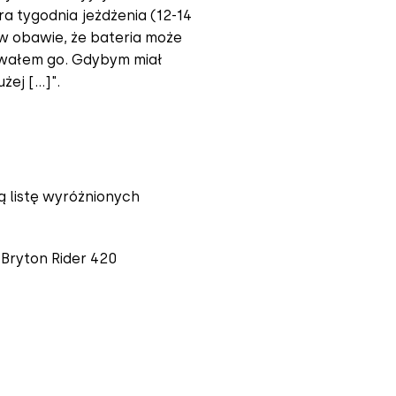
a tygodnia jeżdżenia (12-14
 w obawie, że bateria może
dowałem go. Gdybym miał
żej […]".
ną listę wyróżnionych
 Bryton Rider 420