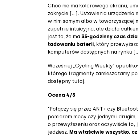
Choć nie ma kolorowego ekranu, umo
zakręcie […]. Ustawienia urządzeni
w nim samym albo w towarzyszącej mu 
zupełnie intuicyjna, ale działa całki
jest to, że ma
35-godzinny czas dzia
ładowaniu baterii
, który przewyższ
komputerów dostępnych na rynku […
Wcześniej „Cycling Weekly” opubliko
którego fragmenty zamieszczamy poni
dostępny
tutaj
.
Ocena 4/5
"Połączy się przez ANT+ czy Bluetoot
pomiarem mocy czy jednym i drugim;
o przewyższeniu oraz oczywiście to, j
jedziesz.
Ma właściwie wszystko, c