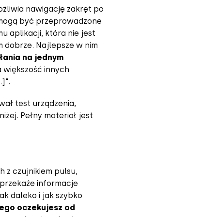
żliwia nawigację zakręt po
a mogą być przeprowadzone
aplikacji, która nie jest
em dobrze. Najlepsze w nim
łania na jednym
a większość innych
]".
wał test urządzenia,
żej. Pełny materiał jest
h z czujnikiem pulsu,
 przekaże informacje
ak daleko i jak szybko
zego oczekujesz od