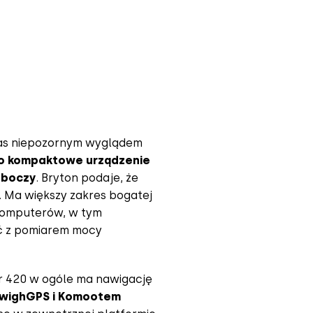
nas niepozornym wyglądem
o kompaktowe urządzenie
oboczy
. Bryton podaje, że
. Ma większy zakres bogatej
 komputerów, w tym
ść z pomiarem mocy
er 420 w ogóle ma nawigację
dewighGPS i Komootem