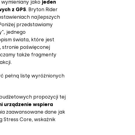
t wymieniany jako
jeden
wych z GPS
. Bryton Rider
estawieniach najlepszych
Poniżej przedstawiamy
y", jednego
ism świata, które jest
, stronie poświęconej
zczamy także fragmenty
kcji.
zyć pełną listę wyróżnionych
j budżetowych propozycji tej
i urządzenie wspiera
nia zaawansowane dane jak
 Stress Core, wskaźnik