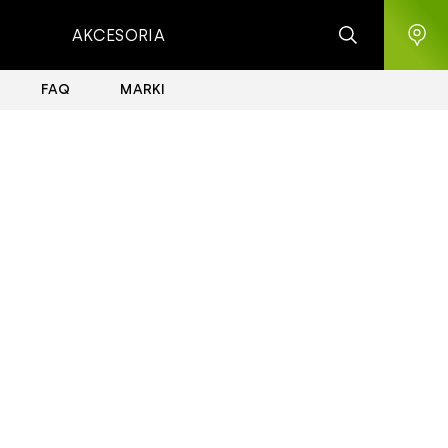
AKCESORIA
FAQ
MARKI
Newsy
13/04/2021
Bryton Rider 420 - jeden
z najlepszych komputerów
rowerowych 2021
"Po prostu działa. Tego samego nie można
powiedzieć o niektórych dwukrotnie droższych