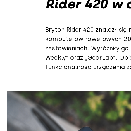
Rider 420 w
Bryton Rider 420 znalazł się 
komputerów rowerowych 20
zestawieniach. Wyróżniły go 
Weekly” oraz „GearLab”. Obi
funkcjonalność urządzenia z