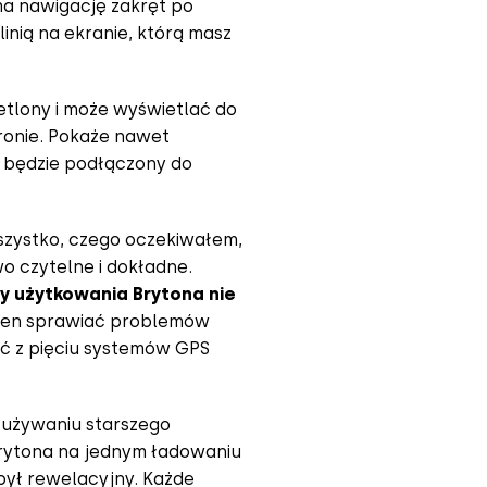
ma nawigację zakręt po
linią na ekranie, którą masz
ietlony i może wyświetlać do
tronie. Pokaże nawet
r będzie podłączony do
wszystko, czego oczekiwałem,
o czytelne i dokładne.
y użytkowania Brytona nie
nien sprawiać problemów
ać z pięciu systemów GPS
 używaniu starszego
Brytona na jednym ładowaniu
 był rewelacyjny. Każde