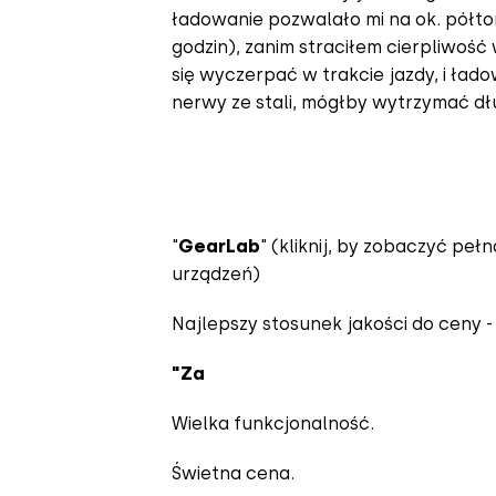
ładowanie pozwalało mi na ok. półtor
godzin), zanim straciłem cierpliwość
się wyczerpać w trakcie jazdy, i ła
nerwy ze stali, mógłby wytrzymać dłu
"
GearLab
" (
kliknij, by zobaczyć peł
urządzeń
)
Najlepszy stosunek jakości do ceny -
"Za
Wielka funkcjonalność.
Świetna cena.