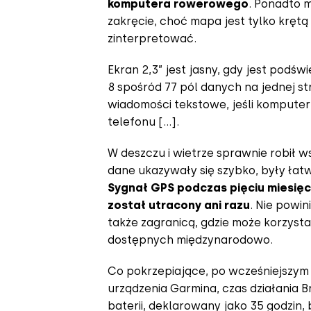
komputera rowerowego
. Ponadto 
zakręcie, choć mapa jest tylko krętą 
zinterpretować.
Ekran 2,3” jest jasny, gdy jest podśw
8 spośród 77 pól danych na jednej s
wiadomości tekstowe, jeśli kompute
telefonu [...].
W deszczu i wietrze sprawnie robił 
dane ukazywały się szybko, były łatw
Sygnał GPS podczas pięciu miesięc
został utracony ani razu
. Nie powi
także zagranicą, gdzie może korzyst
dostępnych międzynarodowo.
Co pokrzepiające, po wcześniejszym
urządzenia Garmina, czas działania 
baterii, deklarowany jako 35 godzin,