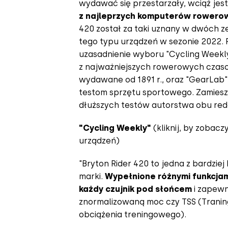
wydawać się przestarzały, wciąż jes
z najleprzych komputerów rowero
420 został za taki uznany w dwóch z
tego typu urządzeń w sezonie 2022. 
uzasadnienie wyboru "Cycling Weekl
z najważniejszych rowerowych czasop
wydawane od 1891 r., oraz "GearLab"
testom sprzętu sportowego. Zamies
dłuższych testów autorstwa obu reda
"
Cycling Weekly
"
(
kliknij, by zobac
urządzeń
)
"Bryton Rider 420 to jedna z bardzie
marki.
Wypełnione różnymi funkcjam
każdy czujnik pod słońcem
i zapew
znormalizowaną moc czy TSS (Traning
obciążenia treningowego).