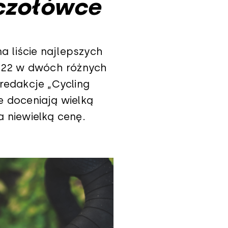
 czołówce
na liście najlepszych
22 w dwóch różnych
redakcje „Cycling
e doceniają wielką
a niewielką cenę.