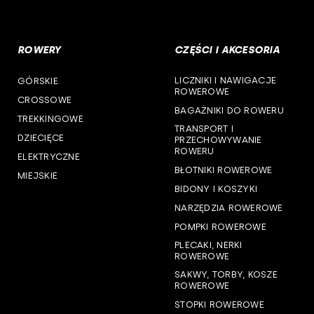
woj. podkarpackie
ROWERY
CZĘŚCI I AKCESORIA
woj. podlaskie
LICZNIKI I NAWIGACJE
GÓRSKIE
woj. pomorskie
ROWEROWE
CROSSOWE
BAGAŻNIKI DO ROWERU
woj. śląskie
TREKKINGOWE
TRANSPORT I
DZIECIĘCE
PRZECHOWYWANIE
woj. świętokrzyskie
ROWERU
ELEKTRYCZNE
BŁOTNIKI ROWEROWE
MIEJSKIE
woj. warmińsko-mazurskie
BIDONY I KOSZYKI
NARZĘDZIA ROWEROWE
woj. wielkopolskie
POMPKI ROWEROWE
woj. zachodniopomorskie
PLECAKI, NERKI
ROWEROWE
SAKWY, TORBY, KOSZE
ROWEROWE
STOPKI ROWEROWE