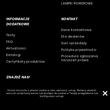
LAMPKI ROWEROWE
INFORMACJE
KONTAKT
DODATKOWE
Dane kontaktowe
Testy
Dla dealerów
FAQ
Sieć sprzedaży
Aktualności
Polityka prywatności
Katalogi
Procedura zgłaszania
naruszeń prawa
Certyfikaty produktów
ZNAJDŹ NAS!
Strona korzysta z plików cookie w celu realizacji usług. Możesz określić
warunki przechowywania lub dostępu do cookie w Twojej przeglądarce lub
konfiguracji usługi.