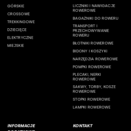
LICZNIKI I NAWIGACJE
GÓRSKIE
woj. pomorskie
ROWEROWE
CROSSOWE
BAGAŻNIKI DO ROWERU
woj. śląskie
TREKKINGOWE
TRANSPORT I
DZIECIĘCE
PRZECHOWYWANIE
woj. świętokrzyskie
ROWERU
ELEKTRYCZNE
BŁOTNIKI ROWEROWE
MIEJSKIE
woj. warmińsko-mazurskie
BIDONY I KOSZYKI
NARZĘDZIA ROWEROWE
woj. wielkopolskie
POMPKI ROWEROWE
woj. zachodniopomorskie
PLECAKI, NERKI
ROWEROWE
SAKWY, TORBY, KOSZE
ROWEROWE
STOPKI ROWEROWE
LAMPKI ROWEROWE
INFORMACJE
KONTAKT