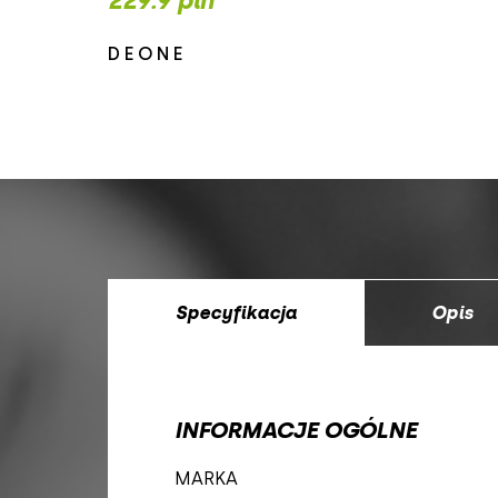
229.9 pln
DEONE
Specyfikacja
Opis
INFORMACJE OGÓLNE
MARKA