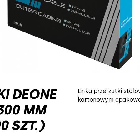
KI DEONE
Linka przerzutki sta
kartonowym opakowaniu
2300 MM
0 SZT.)