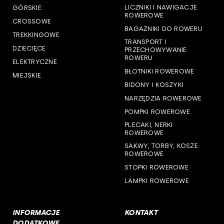
LICZNIKI I NAWIGACJE
GÓRSKIE
woj. pomorskie
ROWEROWE
CROSSOWE
BAGAŻNIKI DO ROWERU
woj. śląskie
TREKKINGOWE
TRANSPORT I
DZIECIĘCE
PRZECHOWYWANIE
woj. świętokrzyskie
ROWERU
ELEKTRYCZNE
BŁOTNIKI ROWEROWE
MIEJSKIE
woj. warmińsko-mazurskie
BIDONY I KOSZYKI
NARZĘDZIA ROWEROWE
woj. wielkopolskie
POMPKI ROWEROWE
woj. zachodniopomorskie
PLECAKI, NERKI
ROWEROWE
SAKWY, TORBY, KOSZE
ROWEROWE
STOPKI ROWEROWE
LAMPKI ROWEROWE
INFORMACJE
KONTAKT
DODATKOWE