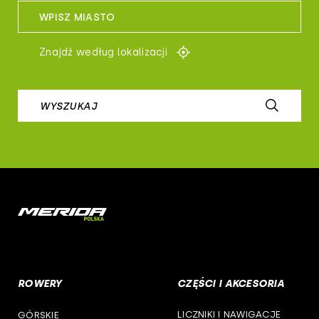
sportful
WPISZ MIASTO
woj. kujawsko-pomorskie
controltech
Znajdź według lokalizacji
woj. lubelskie
prologo
woj. lubuskie
WYSZUKAJ
airborne
woj. łódzkie
b-skin
woj. małopolskie
deone
woj. mazowieckie
cst
woj. opolskie
woj. podkarpackie
ROWERY
CZĘŚCI I AKCESORIA
woj. podlaskie
LICZNIKI I NAWIGACJE
GÓRSKIE