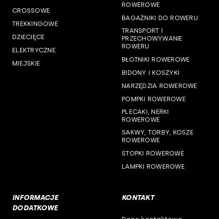
woj. pomorskie
ROWEROWE
CROSSOWE
BAGAŻNIKI DO ROWERU
woj. śląskie
TREKKINGOWE
TRANSPORT I
DZIECIĘCE
PRZECHOWYWANIE
woj. świętokrzyskie
ROWERU
ELEKTRYCZNE
BŁOTNIKI ROWEROWE
MIEJSKIE
woj. warmińsko-mazurskie
BIDONY I KOSZYKI
NARZĘDZIA ROWEROWE
woj. wielkopolskie
POMPKI ROWEROWE
woj. zachodniopomorskie
PLECAKI, NERKI
ROWEROWE
SAKWY, TORBY, KOSZE
ROWEROWE
STOPKI ROWEROWE
LAMPKI ROWEROWE
INFORMACJE
KONTAKT
DODATKOWE